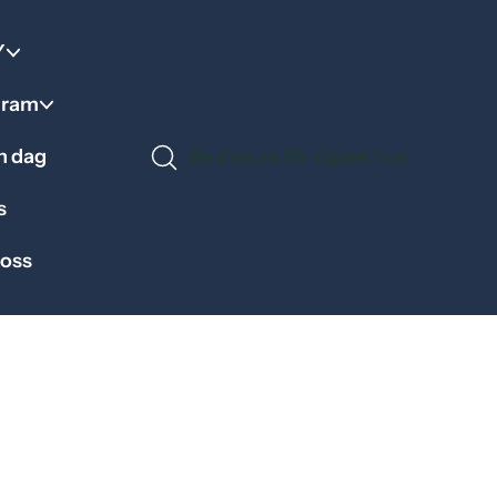
Y
gram
en dag
Se datum för öppet hus
s
 oss