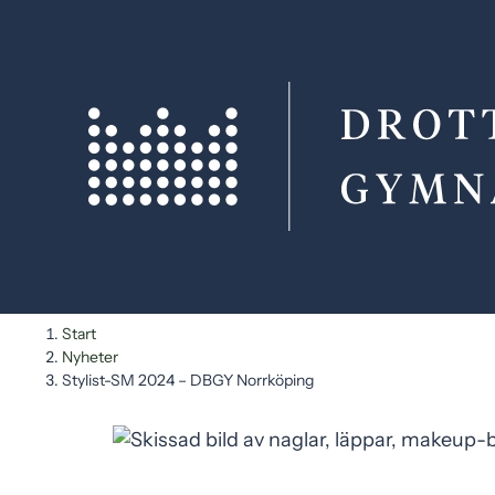
H
H
Start
o
o
Nyheter
Stylist-SM 2024 – DBGY Norrköping
p
p
p
p
a
a
t
t