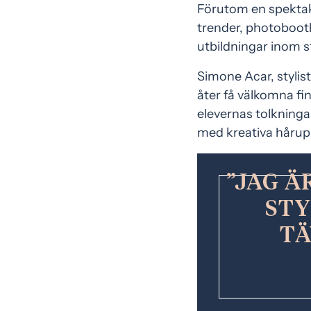
Förutom en spektak
trender, photoboot
utbildningar inom s
Simone Acar, stylist
åter få välkomna fin
elevernas tolknin
med kreativa hårup
JAG Ä
STY
TÄ