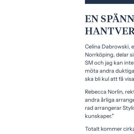
EN SPÄNN
HANTVE
Celina Dabrowski, e
Norrköping, delar s
SM och jag kan inte 
möta andra duktiga st
ska bli kul att få vis
Rebecca Norlin, rek
andra årliga arrange
rad arrangerar Styl
kunskaper."
Totalt kommer cirka 