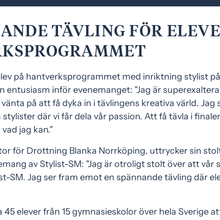
ANDE TÄVLING FÖR ELEVE
RKSPROGRAMMET
lev på hantverksprogrammet med inriktning stylist på
in entusiasm inför evenemanget: "Jag är superexalterad 
vänta på att få dyka in i tävlingens kreativa värld. Jag
ylister där vi får dela vår passion. Att få tävla i final
a vad jag kan."
tor för Drottning Blanka Norrköping, uttrycker sin stol
mang av Stylist-SM: "Jag är otroligt stolt över att vår s
ist-SM. Jag ser fram emot en spännande tävling där ele
45 elever från 15 gymnasieskolor över hela Sverige att