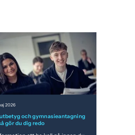
maj 2026
lutbetyg och gymnasieantagning
så gör du dig redo