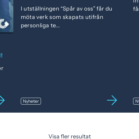
In
I utställningen “Spår av oss” får du
få
möta verk som skapats utifrån
personliga te...
!
er
Nyheter
N
Visa fler resultat