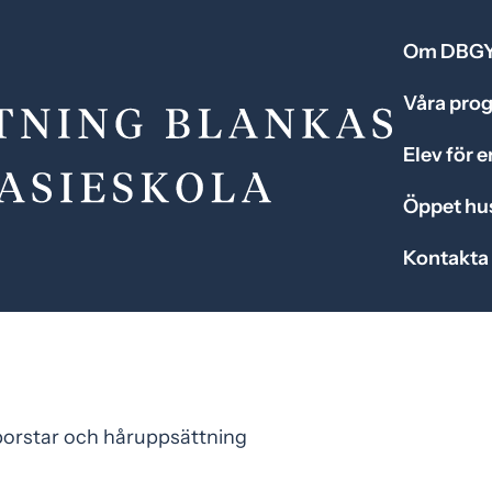
Om DBG
Våra pro
Elev för 
Öppet hu
Kontakta