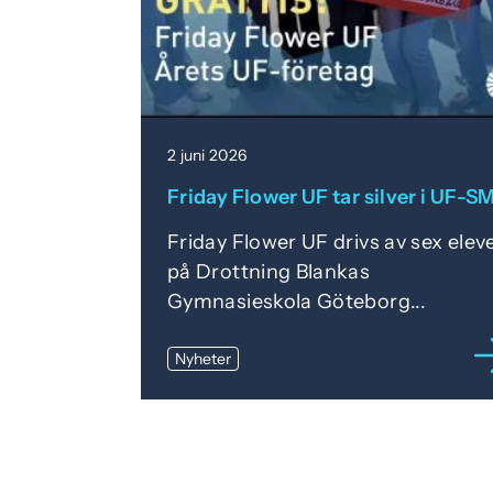
2 juni 2026
Friday Flower UF tar silver i UF-SM
Friday Flower UF drivs av sex elev
på Drottning Blankas
Gymnasieskola Göteborg...
Nyheter