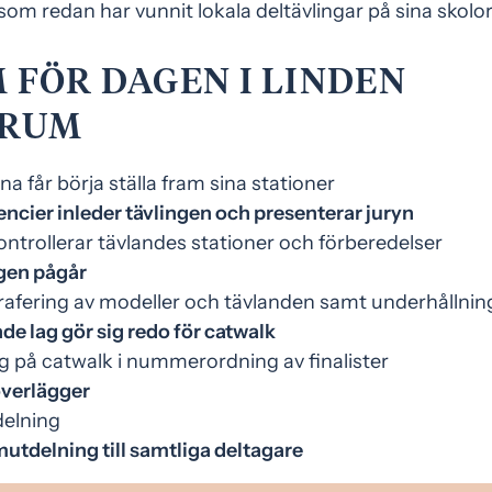
om redan har vunnit lokala deltävlingar på sina skolor
FÖR DAGEN I LINDEN
TRUM
na får börja ställa fram sina stationer
encier inleder tävlingen och presenterar juryn
kontrollerar tävlandes stationer och förberedelser
ngen pågår
rafering av modeller och tävlanden samt underhållning
de lag gör sig redo för catwalk
ng på catwalk i nummerordning av finalister
överlägger
delning
mutdelning till samtliga deltagare