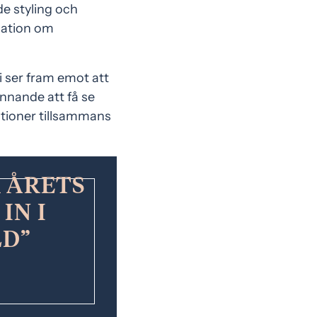
e styling och
mation om
i ser fram emot att
ännande att få se
tioner tillsammans
 ÅRETS
IN I
LD