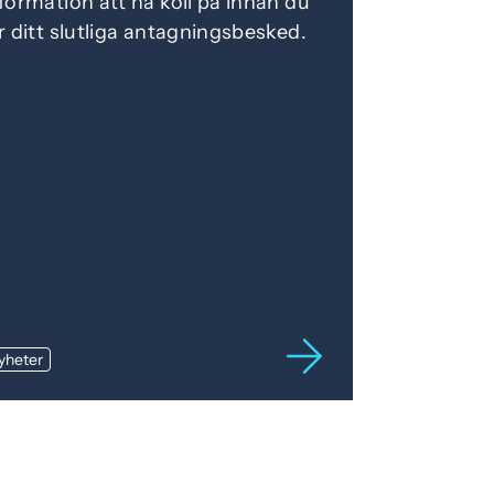
formation att ha koll på innan du
r ditt slutliga antagningsbesked.
yheter