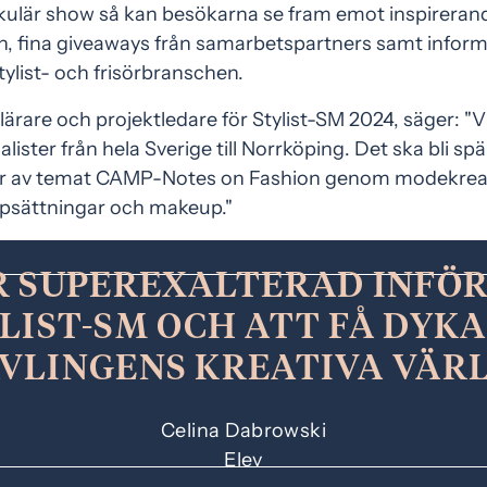
ulär show så kan besökarna se fram emot inspirerand
h, fina giveaways från samarbetspartners samt infor
tylist- och frisörbranschen.
lärare och projektledare för Stylist-SM 2024, säger: "V
alister från hela Sverige till Norrköping. Det ska bli sp
gar av temat CAMP-Notes on Fashion genom modekrea
psättningar och makeup."
R SUPEREXALTERAD INFÖR
LIST-SM OCH ATT FÅ DYKA 
VLINGENS KREATIVA VÄR
Celina Dabrowski
Elev