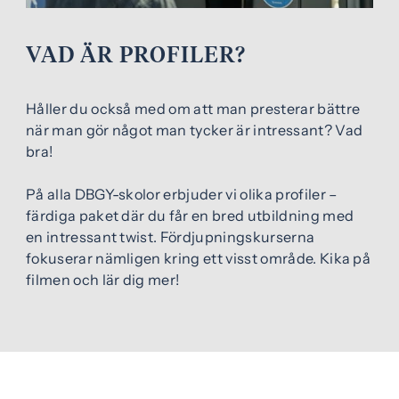
e
f
h
o
VAD ÄR PROFILER?
å
t
l
l
Håller du också med om att man presterar bättre
när man gör något man tycker är intressant? Vad
bra!
På alla DBGY-skolor erbjuder vi olika profiler –
färdiga paket där du får en bred utbildning med
en intressant twist. Fördjupningskurserna
fokuserar nämligen kring ett visst område. Kika på
filmen och lär dig mer!