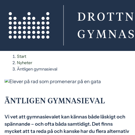
H
H
Start
o
o
Nyheter
p
p
Äntligen gymnasieval
p
p
a
a
t
t
i
i
ÄNTLIGEN GYMNASIEVAL
l
l
l
l
Vi vet att gymnasievalet kan kännas både läskigt och
i
s
spännande – och ofta båda samtidigt. Det finns
n
i
mycket att ta reda på och kanske har du flera alternativ
n
d