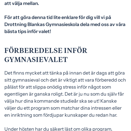
att välja mellan.
e
f
h
o
För att göra denna tid lite enklare för dig vill vi på
å
t
Drottning Blankas Gymnasieskola dela med oss av våra
l
bästa tips inför valet!
l
FÖRBEREDELSE INFÖR
GYMNASIEVALET
Det finns mycket att tänka på innan det är dags att göra
sitt gymnasieval och det är viktigt att vara förberedd och
påläst för att slippa onödig stress inför något som
egentligen är ganska roligt. Det är ju nu som du själv får
välja hur dina kommande studieår ska se ut! Kanske
väljer du ett program som matchar dina intressen eller
en inriktning som fördjupar kunskaper du redan har.
Under hösten har du säkert läst om olika program,