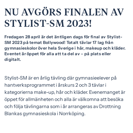
e
f
NU AVGÖRS FINALEN AV
h
o
å
t
STYLIST-SM 2023!
l
l
Fredagen 28 april är det äntligen dags för final av Stylist-
SM 2023 på temat Bollywood! Totalt tävlar 17 lag från
gymnasieskolor över hela Sverige i hår, makeup och kläder.
Eventet är öppet för alla att ta del av – på plats eller
digitalt.
Stylist-SM är en årlig tävling där gymnasieelever på
hantverksprogrammet i årskurs 2 och 3 tävlar i
kategorierna make-up, hår och kläder. Evenemanget är
öppet för allmänheten och alla är välkomna att besöka
och följa tävlingarna som i år arrangeras av Drottning
Blankas gymnasieskola i Norrköping.