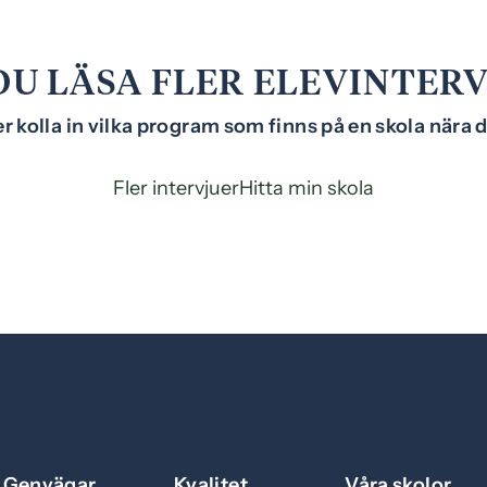
DU LÄSA FLER ELEVINTER
er kolla in vilka program som finns på en skola nära 
Fler intervjuer
Hitta min skola
Genvägar
Kvalitet
Våra skolor