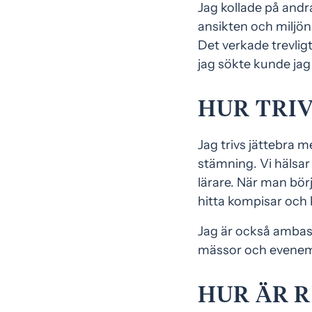
Jag kollade på and
ansikten och miljö
Det verkade trevlig
jag sökte kunde jag 
HUR TRIV
Jag trivs jättebra 
stämning. Vi hälsar 
lärare. När man börj
hitta kompisar och
Jag är också ambassa
mässor och evenemang
HUR ÄR 