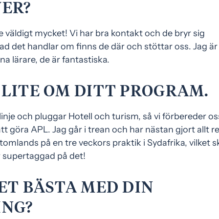
VER?
re väldigt mycket! Vi har bra kontakt och de bryr sig
vad det handlar om finns de där och stöttar oss. Jag är
a lärare, de är fantastiska.
LITE OM DITT PROGRAM.
linje och pluggar Hotell och turism, så vi förbereder os
t göra APL. Jag går i trean och har nästan gjort allt r
omlands på en tre veckors praktik i Sydafrika, vilket sk
är supertaggad på det!
ET BÄSTA MED DIN
ING?