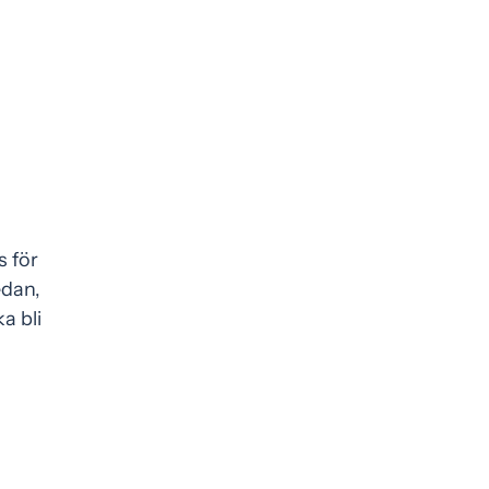
s för
edan,
a bli