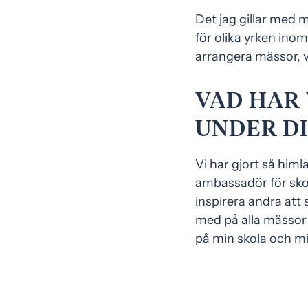
Det jag gillar med m
för olika yrken ino
arrangera mässor, vil
VAD HAR 
UNDER D
Vi har gjort så himl
ambassadör för skol
inspirera andra att 
med på alla mässor 
på min skola och min