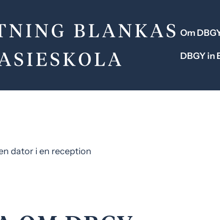
Om DBG
DBGY in 