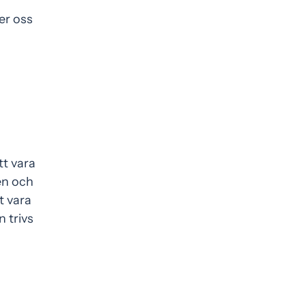
er oss
tt vara
en och
t vara
 trivs