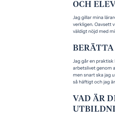
OCH ELE
Jag gillar mina lära
verkligen. Oavsett 
väldigt nöjd med min
BERÄTTA 
Jag går en praktisk 
arbetslivet genom at
men snart ska jag ut
så häftigt och jag 
VAD ÄR D
UTBILDN