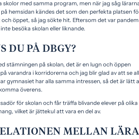
ra skolor med samma program, men när jag såg lärarn
n på hemsidan kändes det som den perfekta platsen fö
t och öppet, så jag sökte hit. Eftersom det var pandem
inte besöka skolan eller liknande.
S DU PÅ DBGY?
med stämningen på skolan, det är en lugn och öppen
på varandra i korridorerna och jag blir glad av att se al
ar gymnasiet har alla samma intressen, så det är lätt a
 komma överens.
dör för skolan och får träffa blivande elever på olika
, vilket är jättekul att vara en del av.
RELATIONEN MELLAN LÄR