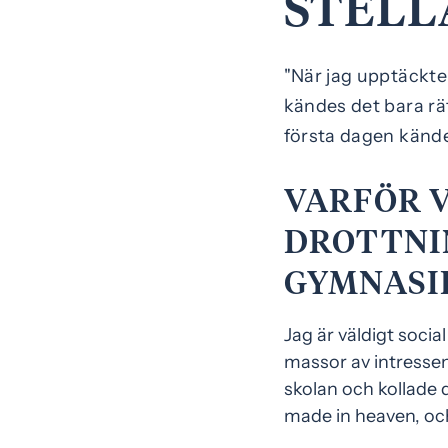
STELL
n
i
n
d
e
f
"När jag upptäckte
h
o
kändes det bara rä
å
t
första dagen kände 
l
l
VARFÖR V
DROTTNI
GYMNASI
Jag är väldigt soci
massor av intressen
skolan och kollade 
made in heaven, och