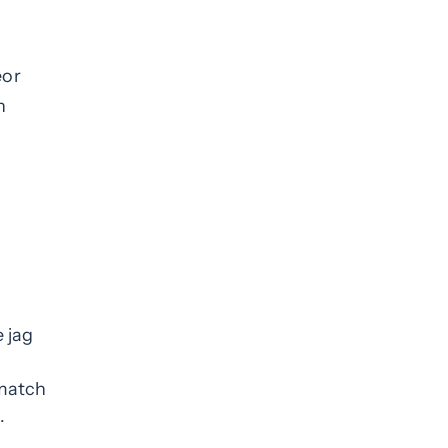
eor
n
 jag
m
 match
t.