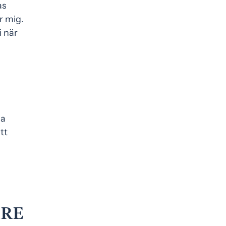
as
r mig.
i när
la
tt
ARE