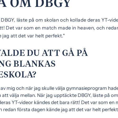
A OM DBGY
 DBGY, läste på om skolan och kollade deras YT-vid
tt! Det var som en match made in heaven, och reda
jag att det var helt perfekt."
ALDE DU ATT GÅ PÅ
NG BLANKAS
ESKOLA?
al av mig och när jag skulle välja gymnasieprogram hade
 att välja mellan. När jag upptäckte DBGY, läste på o
deras YT-videor kändes det bara rätt! Det var som en
 redan första dagen kände jag att det var helt perfek