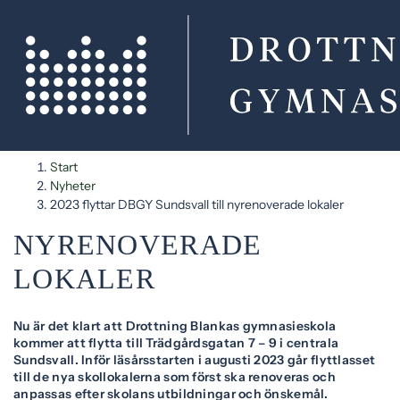
H
H
Start
2023 FLYTTAR DBGY
o
o
Nyheter
p
p
SUNDSVALL TILL
2023 flyttar DBGY Sundsvall till nyrenoverade lokaler
p
p
NYRENOVERADE
a
a
t
t
LOKALER
i
i
l
l
Nu är det klart att Drottning Blankas gymnasieskola
l
l
kommer att flytta till Trädgårdsgatan 7 – 9 i centrala
i
s
Sundsvall. Inför läsårsstarten i augusti 2023 går flyttlasset
n
i
till de nya skollokalerna som först ska renoveras och
anpassas efter skolans utbildningar och önskemål.
n
d