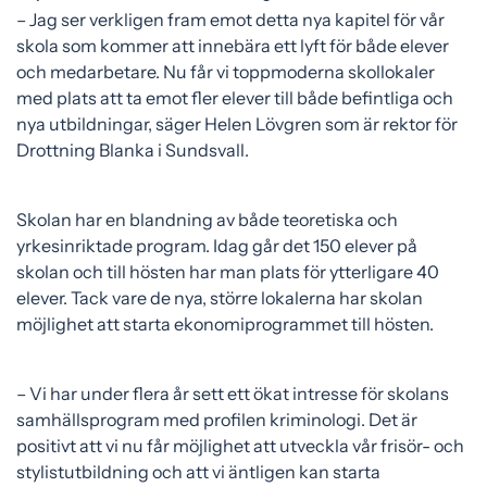
– Jag ser verkligen fram emot detta nya kapitel för vår
e
f
skola som kommer att innebära ett lyft för både elever
h
o
och medarbetare. Nu får vi toppmoderna skollokaler
å
t
med plats att ta emot fler elever till både befintliga och
l
nya utbildningar, säger Helen Lövgren som är rektor för
l
Drottning Blanka i Sundsvall.
Skolan har en blandning av både teoretiska och
yrkesinriktade program. Idag går det 150 elever på
skolan och till hösten har man plats för ytterligare 40
elever. Tack vare de nya, större lokalerna har skolan
möjlighet att starta ekonomiprogrammet till hösten.
– Vi har under flera år sett ett ökat intresse för skolans
samhällsprogram med profilen kriminologi. Det är
positivt att vi nu får möjlighet att utveckla vår frisör- och
stylistutbildning och att vi äntligen kan starta