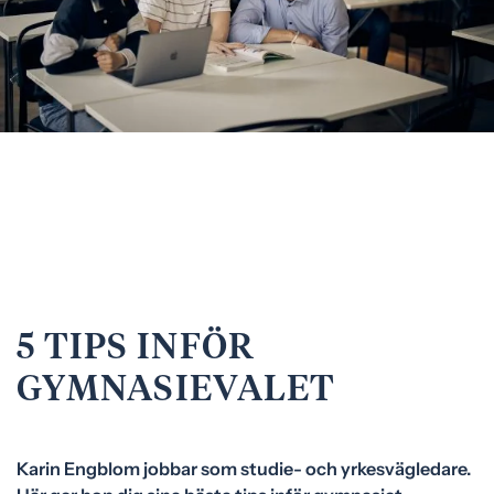
e
f
h
o
å
t
l
l
5 TIPS INFÖR
GYMNASIEVALET
Karin Engblom jobbar som studie- och yrkesvägledare.