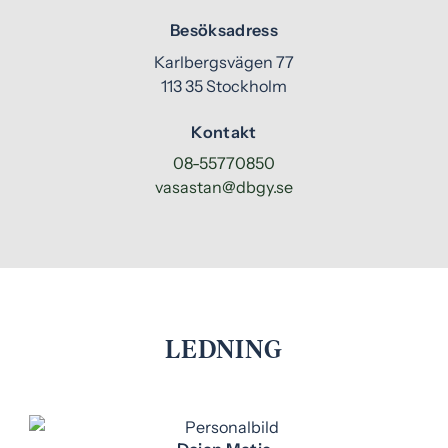
e
f
Besöksadress
h
o
Karlbergsvägen 77
å
t
113 35 Stockholm
l
l
Kontakt
08-55770850
vasastan@dbgy.se
LEDNING