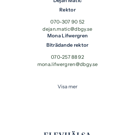
Dejan Matic
Rektor
070-307 90 52
dejan.matic@dbgy.se
Mona Lifwergren
Biträdande rektor
070-257 88 92
mona.lifwergren@dbgy.se
Visa mer