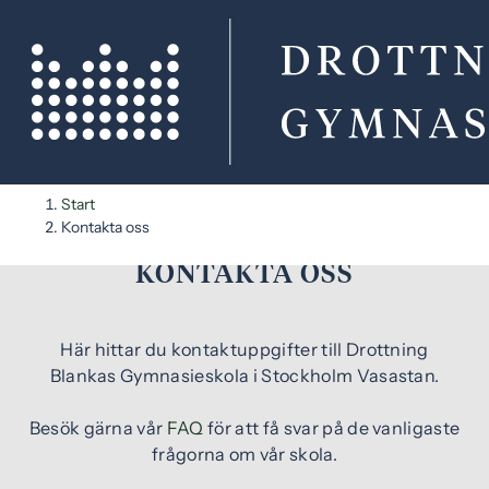
H
H
Start
o
o
Kontakta oss
p
p
KONTAKTA OSS
p
p
a
a
t
t
Här hittar du kontaktuppgifter till Drottning
i
i
Blankas Gymnasieskola i Stockholm Vasastan.
l
l
l
l
Besök gärna vår
FAQ
för att få svar på de vanligaste
i
s
frågorna om vår skola.
n
i
n
d