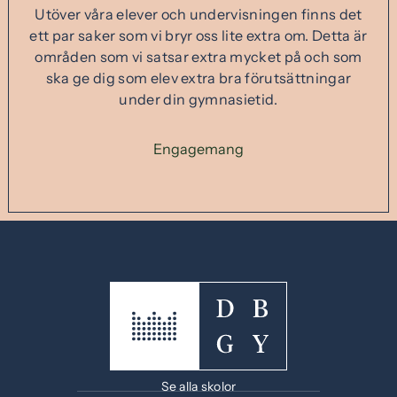
t
Utöver våra elever och undervisningen finns det
t
ett par saker som vi bryr oss lite extra om. Detta är
f
områden som vi satsar extra mycket på och som
ö
ska ge dig som elev extra bra förutsättningar
n
under din gymnasietid.
s
t
Engagemang
e
r
)
Se alla skolor