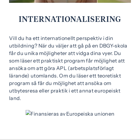
e
f
h
o
INTERNATIONALISERING
å
t
l
l
Vill du ha ett internationellt perspektiv i din
utbildning? När du väljer att gå på en DBGY-skola
får du unika möjligheter att vidga dina vyer. Du
som läser ett praktiskt program får möjlighet att
ansöka om att göra APL (arbetsplatsförlagt
lärande) utomlands. Om du läser ett teoretiskt
program så får du möjlighet att ansöka om
utbytesresa eller praktik i ett annat europeiskt
land.