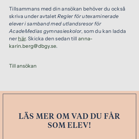
Tillsammans med din ansökan behöver du också
skriva under avtalet
Regler för utexaminerade
elever i samband med utlandsresor för
AcadeMedias gymnasieskolor
, som du kan ladda
ner
här
. Skicka den sedan till
anna-
karin.berg@dbgy.se
.
(
Till ansökan
ö
p
p
n
a
s
LÄS MER OM VAD DU FÅR
i
SOM ELEV!
n
y