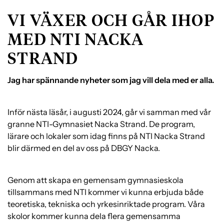
e
f
VI VÄXER OCH GÅR IHOP
h
o
å
t
MED NTI NACKA
l
STRAND
l
Jag har spännande nyheter som jag vill dela med er alla.
Inför nästa läsår, i augusti 2024, går vi samman med vår
granne NTI-Gymnasiet Nacka Strand. De program,
lärare och lokaler som idag finns på NTI Nacka Strand
blir därmed en del av oss på DBGY Nacka.
Genom att skapa en gemensam gymnasieskola
tillsammans med NTI kommer vi kunna erbjuda både
teoretiska, tekniska och yrkesinriktade program. Våra
skolor kommer kunna dela flera gemensamma