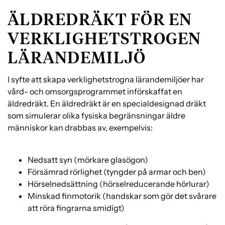
e
f
ÄLDREDRÄKT FÖR EN
h
o
å
t
VERKLIGHETSTROGEN
l
LÄRANDEMILJÖ
l
I syfte att skapa verklighetstrogna lärandemiljöer har
vård- och omsorgsprogrammet införskaffat en
äldredräkt. En äldredräkt är en specialdesignad dräkt
som simulerar olika fysiska begränsningar äldre
människor kan drabbas av, exempelvis:
Nedsatt syn (mörkare glasögon)
Försämrad rörlighet (tyngder på armar och ben)
Hörselnedsättning (hörselreducerande hörlurar)
Minskad finmotorik (handskar som gör det svårare
att röra fingrarna smidigt)