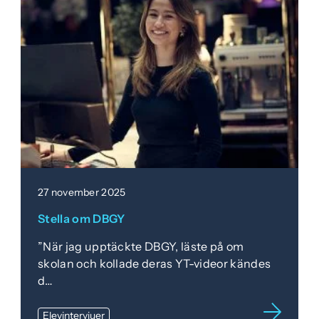
e
f
h
o
å
t
l
l
27 november 2025
Stella om DBGY
”När jag upptäckte DBGY, läste på om
skolan och kollade deras YT-videor kändes
d…
Elevintervjuer