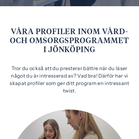
e
f
h
o
å
t
l
VÅRA PROFILER INOM VÅRD-
l
OCH OMSORGSPROGRAMMET
I JÖNKÖPING
Tror du också att du presterar bättre när du läser
något du är intresserad av? Vad bra! Därför har vi
skapat profiler som ger ditt program en intressant
twist.