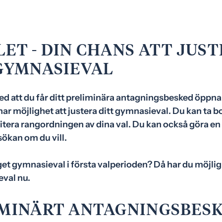
ET - DIN CHANS ATT JUS
GYMNASIEVAL
d att du får ditt preliminära antagningsbesked öppna
har möjlighet att justera ditt gymnasieval. Du kan ta bor
itera rangordningen av dina val. Du kan också göra en 
kan om du vill.
et gymnasieval i första valperioden? Då har du möjlig
eval nu.
MINÄRT ANTAGNINGSBES