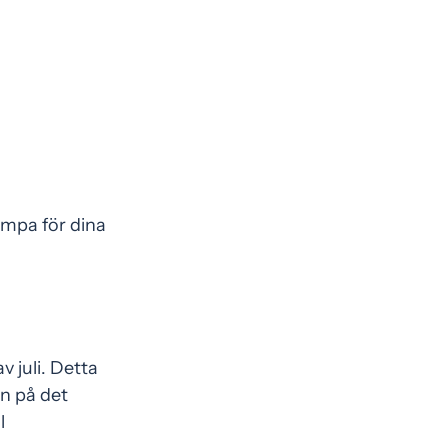
ämpa för dina
v juli. Detta
n på det
l