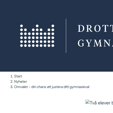
H
H
Start
o
o
Nyheter
Omvalet – din chans att justera ditt gymnasieval
p
p
p
p
a
a
t
t