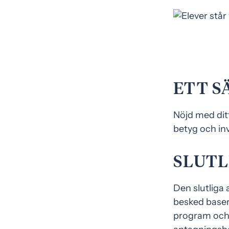
ETT S
Nöjd med dit
betyg och in
SLUTL
Den slutliga a
besked baser
program och d