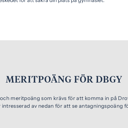
skedet för att säkra din plats på gymnasiet.
MERITPOÄNG FÖR DBGY
 och meritpoäng som krävs för att komma in på Dr
är intresserad av nedan för att se antagningspoäng f