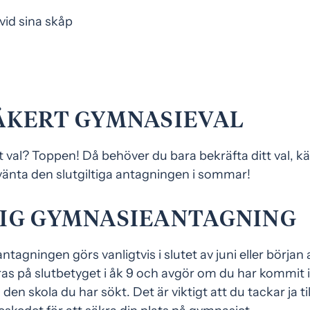
ÄKERT GYMNASIEVAL
t val? Toppen! Då behöver du bara bekräfta ditt val, k
vänta den slutgiltiga antagningen i sommar!
IG GYMNASIEANTAGNING
ntagningen görs vanligtvis i slutet av juni eller början a
as på slutbetyget i åk 9 och avgör om du har kommit i
en skola du har sökt. Det är viktigt att du tackar ja til