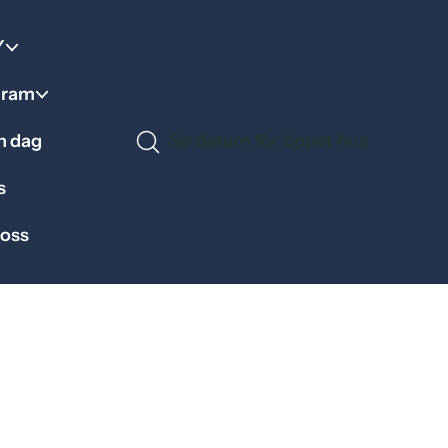
Y
gram
en dag
Se datum för öppet hus
s
 oss