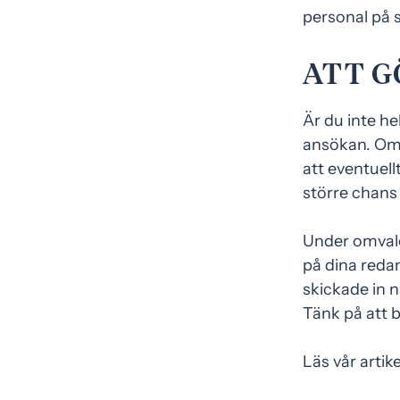
personal på 
ATT G
Är du inte he
ansökan. Omv
att eventuellt
större chans
Under omvalet
på dina reda
skickade in 
Tänk på att 
Läs vår artik