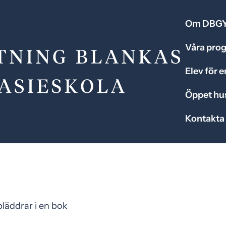
Om DBG
Våra pro
Elev för 
Öppet hu
Kontakta