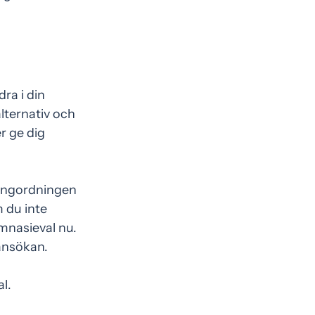
ra i din
lternativ och
er ge dig
 rangordningen
 du inte
mnasieval nu.
 ansökan.
l.