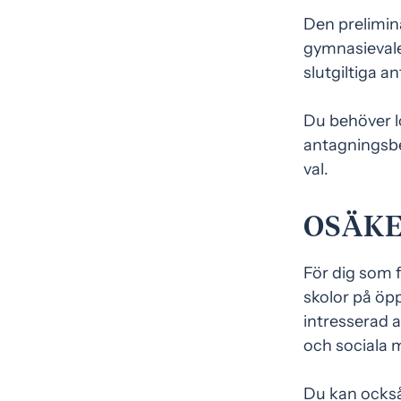
Den preliminä
gymnasievalet
slutgiltiga a
Du behöver l
antagningsbes
val.
OSÄKE
För dig som f
skolor på öp
intresserad 
och sociala m
Du kan också