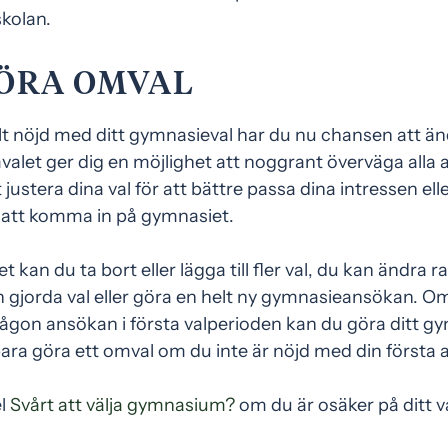
skolan.
ÖRA OMVAL
lt nöjd med ditt gymnasieval har du nu chansen att änd
alet ger dig en möjlighet att noggrant överväga alla a
 justera dina val för att bättre passa dina intressen ell
 att komma in på gymnasiet.
 kan du ta bort eller lägga till fler val, du kan ändra
n gjorda val eller göra en helt ny gymnasieansökan. Om
någon ansökan i första valperioden kan du göra ditt gy
bara göra ett omval om du inte är nöjd med din första
el
Svårt att välja gymnasium?
om du är osäker på ditt va