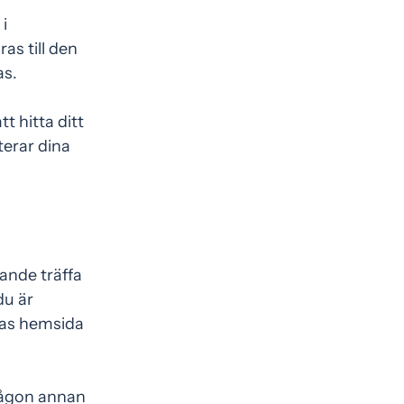
 i
as till den
as.
 hitta ditt
terar dina
rande träffa
du är
eras hemsida
någon annan