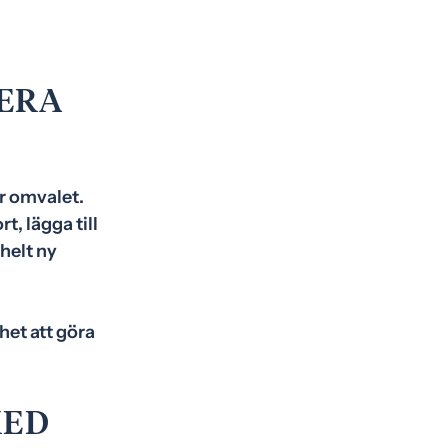
TERA
r omvalet.
t, lägga till
helt ny
het att göra
KED