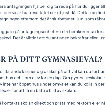
ra antagningen hjälper dig ta reda på hur du ligger till
 och visar hur resultatet ser ut just då. Detta kan ändr
ntagningen eftersom det är slutbetyget i juni som räkn
ogga in på antagningsenheten i din hemkommun för att
ked. Det är viktigt att du antingen bekräftar eller jus
R PÅ DITT GYMNASIEVAL?
ortfarande känner dig osäker på ditt val kan du fortfa
pet hus och som elev för en dag. Om gymnasieskolan 
av inte har öppet hus under omvalet kan du kolla in d
edier för att få en bättre bild av skolan.
 kontakta skolan direkt och prata med rektorn eller 