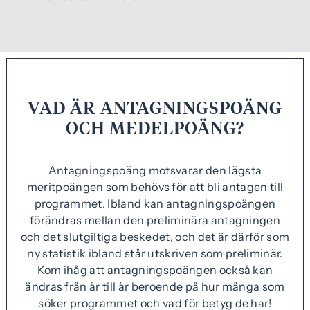
ö
p
p
n
a
s
VAD ÄR ANTAGNINGSPOÄNG
i
OCH MEDELPOÄNG?
n
y
t
Antagningspoäng motsvarar den lägsta
t
meritpoängen som behövs för att bli antagen till
f
programmet. Ibland kan antagningspoängen
ö
förändras mellan den preliminära antagningen
n
och det slutgiltiga beskedet, och det är därför som
s
ny statistik ibland står utskriven som preliminär.
t
Kom ihåg att antagningspoängen också kan
e
ändras från år till år beroende på hur många som
r
söker programmet och vad för betyg de har!