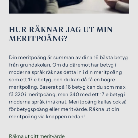
HUR RÄKNAR JAG UT MIN
MERITPOÄNG?
Din meritpoäng är summan av dina 16 bästa betyg
från grundskolan. Om du däremot har betyg i
moderna språk räknas detta in i din meritpoäng
som ett 17:e betyg, och du kan då få en högre
meritpoäng. Baserat på 16 betyg kan du som max
få 320 i meritpoäng, men 340 med ett 17:e betyg i
moderna språk inräknat. Meritpoäng kallas också
för betygspoäng eller meritvärde. Räkna ut din
meritpoäng via knappen nedan!
(
Räkna ut ditt meritvärde