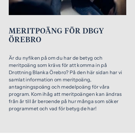
e
f
h
o
å
t
l
MERITPOÄNG FÖR DBGY
l
ÖREBRO
Är du nyfiken på om du har de betyg och
meritpoäng som krävs för att komma in på
Drottning Blanka Örebro? På den här sidan har vi
samlat information om meritpoäng,
antagningspoäng och medelpoäng för våra
program. Kom ihåg att meritpoängen kan ändras
från år till år beroende på hur många som söker
programmet och vad för betyg de har!