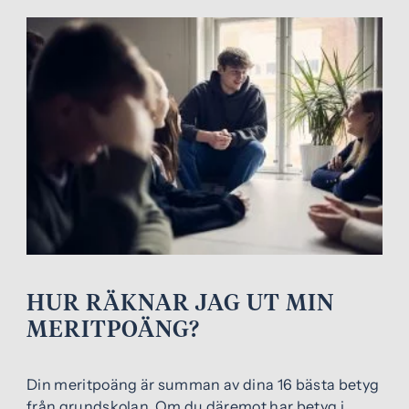
HUR RÄKNAR JAG UT MIN
MERITPOÄNG?
Din meritpoäng är summan av dina 16 bästa betyg
från grundskolan. Om du däremot har betyg i