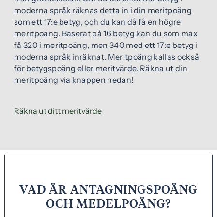
moderna språk räknas detta in i din meritpoäng
som ett 17:e betyg, och du kan då få en högre
meritpoäng. Baserat på 16 betyg kan du som max
få 320 i meritpoäng, men 340 med ett 17:e betyg i
moderna språk inräknat. Meritpoäng kallas också
för betygspoäng eller meritvärde. Räkna ut din
meritpoäng via knappen nedan!
(
Räkna ut ditt meritvärde
ö
p
p
n
a
s
VAD ÄR ANTAGNINGSPOÄNG
i
OCH MEDELPOÄNG?
n
y