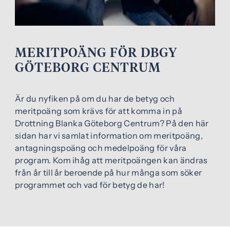
e
f
h
o
å
t
l
MERITPOÄNG FÖR DBGY
l
GÖTEBORG CENTRUM
Är du nyfiken på om du har de betyg och
meritpoäng som krävs för att komma in på
Drottning Blanka Göteborg Centrum? På den här
sidan har vi samlat information om meritpoäng,
antagningspoäng och medelpoäng för våra
program. Kom ihåg att meritpoängen kan ändras
från år till år beroende på hur många som söker
programmet och vad för betyg de har!