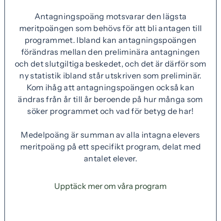
t
Antagningspoäng motsvarar den lägsta
t
meritpoängen som behövs för att bli antagen till
f
programmet. Ibland kan antagningspoängen
ö
förändras mellan den preliminära antagningen
n
och det slutgiltiga beskedet, och det är därför som
s
ny statistik ibland står utskriven som preliminär.
t
Kom ihåg att antagningspoängen också kan
e
ändras från år till år beroende på hur många som
r
söker programmet och vad för betyg de har!
)
Medelpoäng är summan av alla intagna elevers
meritpoäng på ett specifikt program, delat med
antalet elever.
Upptäck mer om våra program