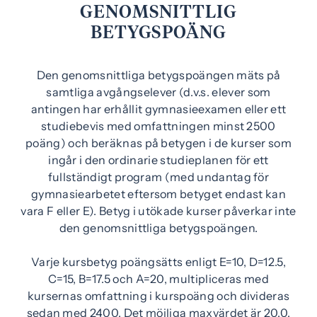
)
GENOMSNITTLIG
BETYGSPOÄNG
Den genomsnittliga betygspoängen mäts på
samtliga avgångselever (d.v.s. elever som
antingen har erhållit gymnasieexamen eller ett
studiebevis med omfattningen minst 2500
poäng) och beräknas på betygen i de kurser som
ingår i den ordinarie studieplanen för ett
fullständigt program (med undantag för
gymnasiearbetet eftersom betyget endast kan
vara F eller E). Betyg i utökade kurser påverkar inte
den genomsnittliga betygspoängen.
Varje kursbetyg poängsätts enligt E=10, D=12.5,
C=15, B=17.5 och A=20, multipliceras med
kursernas omfattning i kurspoäng och divideras
sedan med 2400. Det möjliga maxvärdet är 20.0.