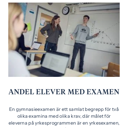
e
r
)
ANDEL ELEVER MED EXAMEN
En gymnasieexamen är ett samlat begrepp för två
olika examina med olika krav, där målet för
eleverna på yrkesprogrammen är en yrkesexamen,