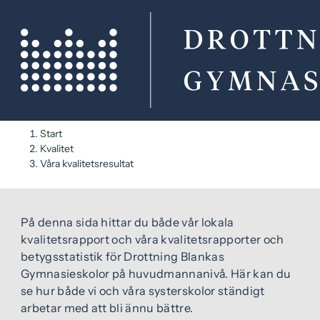
H
H
Start
o
o
Kvalitet
p
p
Våra kvalitetsresultat
VÅRT KVALITETSRESULTAT
p
p
a
a
t
t
På denna sida hittar du både vår lokala
i
i
kvalitetsrapport och våra kvalitetsrapporter och
l
l
betygsstatistik för Drottning Blankas
l
l
Gymnasieskolor på huvudmannanivå. Här kan du
i
s
se hur både vi och våra systerskolor ständigt
n
i
arbetar med att bli ännu bättre.
n
d