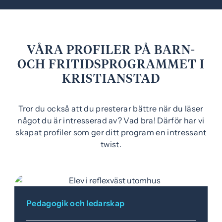
e
f
h
o
å
t
l
VÅRA PROFILER PÅ BARN-
l
OCH FRITIDSPROGRAMMET I
KRISTIANSTAD
Tror du också att du presterar bättre när du läser
något du är intresserad av? Vad bra! Därför har vi
skapat profiler som ger ditt program en intressant
twist.
Pedagogik och ledarskap