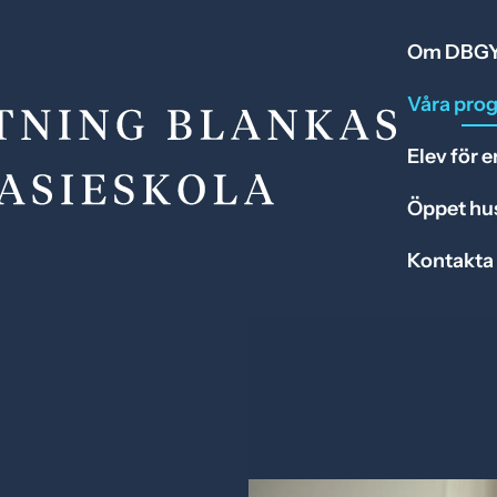
Om DBG
Våra pro
Elev för 
Öppet hu
Kontakta