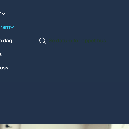
Y
gram
en dag
Se datum för öppet hus
s
 oss