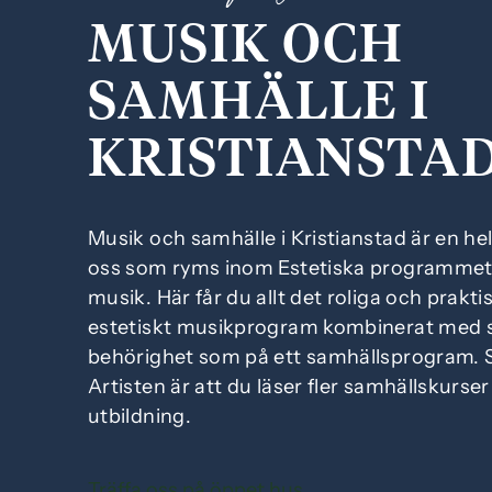
i
i
MUSIK OCH
l
l
l
l
SAMHÄLLE I
i
s
n
i
KRISTIANSTA
n
d
e
f
h
o
Musik och samhälle i Kristianstad är en hel
å
t
oss som ryms inom Estetiska programmet 
l
musik. Här får du allt det roliga och prakt
l
estetiskt musikprogram kombinerat med
behörighet som på ett samhällsprogram. 
Artisten är att du läser fler samhällskurse
utbildning.
Träffa oss på öppet hus