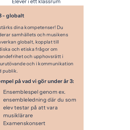
3 - globalt
stärks dina kompetenser! Du
derar samhällets och musikens
verkan globalt, kopplat till
idiska och etiska frågor om
randefrihet och upphovsrätt i
turutövande och i kommunikation
 publik.
mpel på vad vi gör under år 3:
Ensemblespel genom ex.
ensembleledning där du som
elev testar på att vara
musiklärare
Examenskonsert