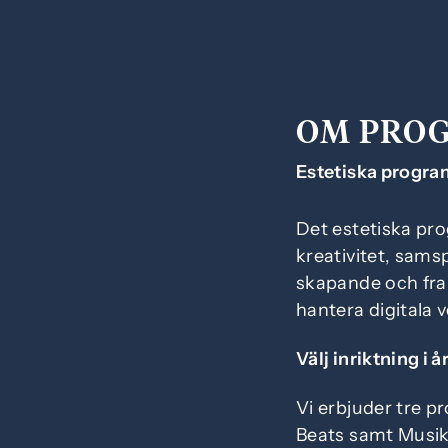
OM PRO
Estetiska progra
Det estetiska pr
kreativitet, sams
skapande och fram
hantera digitala 
Välj inriktning i å
Vi erbjuder tre pr
Beats samt Musik 