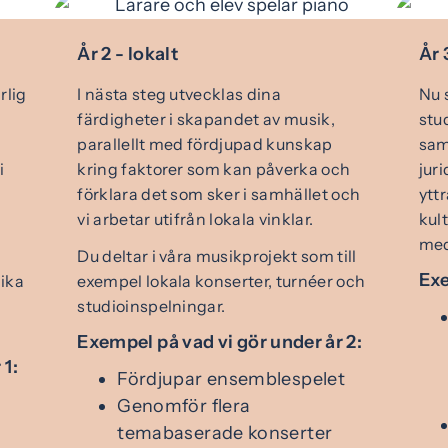
År 2 - lokalt
År 
rlig
I nästa steg utvecklas dina
Nu 
färdigheter i skapandet av musik,
stu
parallellt med fördjupad kunskap
sam
i
kring faktorer som kan påverka och
jur
förklara det som sker i samhället och
ytt
vi arbetar utifrån lokala vinklar.
kul
med
Du deltar i våra musikprojekt som till
Exe
lika
exempel lokala konserter, turnéer och
studioinspelningar.
Exempel på vad vi gör under år 2:
 1:
Fördjupar ensemblespelet
Genomför flera
temabaserade konserter