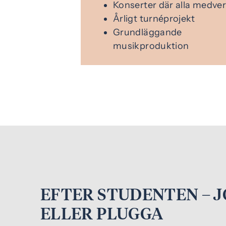
Konserter där alla medve
Årligt turnéprojekt
Grundläggande
musikproduktion
EFTER STUDENTEN – 
ELLER PLUGGA