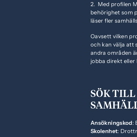
2. Med profilen 
behörighet som 
läser fler samhäll
Oavsett vilken pr
och kan välja att
andra områden än
jobba direkt eller
SÖK TILL
SAMHÄL
Ansökningskod
:
Skolenhet
: Drott