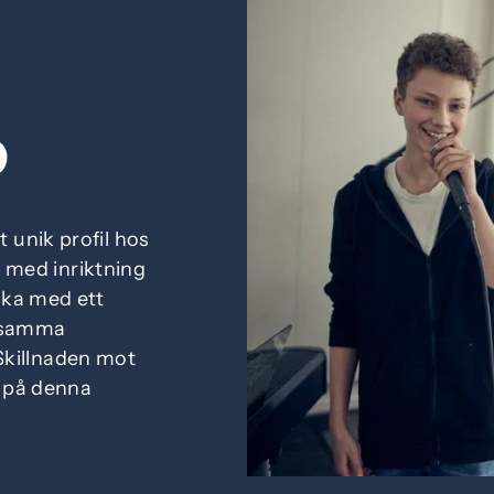
D
t unik profil hos
med inriktning
iska med ett
 samma
Skillnaden mot
r på denna