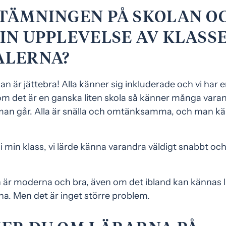
STÄMNINGEN PÅ SKOLAN O
IN UPPLEVELSE AV KLASS
ALERNA?
 är jättebra! Alla känner sig inkluderade och vi har e
m det är en ganska liten skola så känner många varan
e man går. Alla är snälla och omtänksamma, och man k
a i min klass, vi lärde känna varandra väldigt snabbt oc
.
 är moderna och bra, även om det ibland kan kännas l
na. Men det är inget större problem.