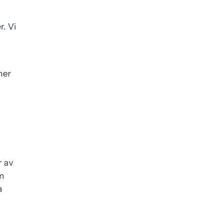
. Vi
mer
r av
m
a