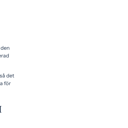
 den
erad
så det
a för
H