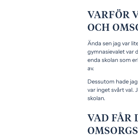
VARFÖR V
OCH OMS
Ända sen jag var lit
gymnasievalet var d
enda skolan som erb
av.
Dessutom hade jag s
var inget svårt val.
skolan.
VAD FÅR 
OMSORG