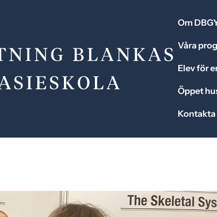
Om DBG
Våra pro
Elev för 
Öppet hu
Kontakta