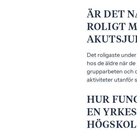
ÄR DET N
ROLIGT 
AKUTSJU
Det roligaste under 
hos de äldre när de
grupparbeten och ol
aktiviteter utanför 
HUR FUN
EN YRKE
HÖGSKOL