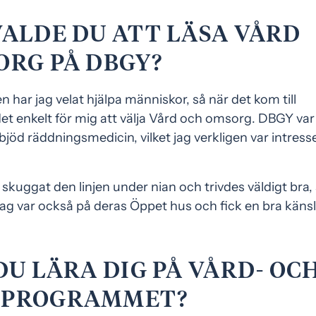
ALDE DU ATT LÄSA VÅRD
ORG PÅ DBGY?
en har jag velat hjälpa människor, så när det kom till
et enkelt för mig att välja Vård och omsorg. DBGY var
jöd räddningsmedicin, vilket jag verkligen var intress
kuggat den linjen under nian och trivdes väldigt bra, 
 Jag var också på deras Öppet hus och fick en bra känsl
DU LÄRA DIG PÅ VÅRD- OC
SPROGRAMMET?