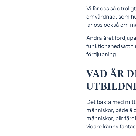
Vi lär oss så otrol
omvårdnad, som hur
lär oss också om 
Andra året fördjupa
funktionsnedsättni
fördjupning.
VAD ÄR D
UTBILDN
Det bästa med mitt p
människor, både äld
människor, blir fär
vidare känns fantast