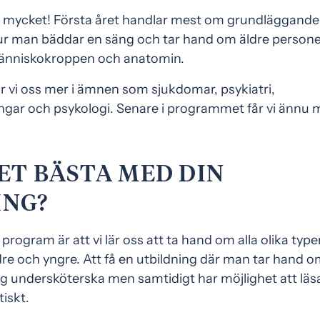
igt mycket! Första året handlar mest om grundläggande
 man bäddar en säng och tar hand om äldre personer
människokroppen och anatomin.
r vi oss mer i ämnen som sjukdomar, psykiatri,
ngar och psykologi. Senare i programmet får vi ännu 
ET BÄSTA MED DIN
ING?
rogram är att vi lär oss att ta hand om alla olika type
re och yngre. Att få en utbildning där man tar hand o
dig undersköterska men samtidigt har möjlighet att läs
iskt.