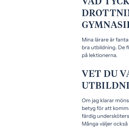
VAD TYC
DROTTNI
GYMNASI
Mina lärare är fantas
bra utbildning. De f
på lektionerna.
VET DU V
UTBILDN
Om jag klarar mönst
betyg för att komma 
färdig undersköters
Många väljer också a