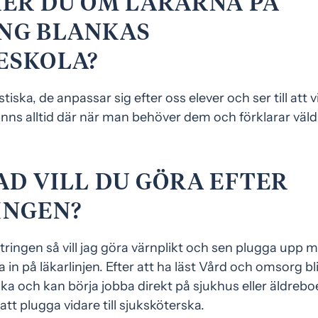
KER DU OM LÄRARNA PÅ
NG BLANKAS
ESKOLA?
tiska, de anpassar sig efter oss elever och ser till att vi
inns alltid där när man behöver dem och förklarar väld
AD VILL DU GÖRA EFTER
INGEN?
ringen så vill jag göra värnplikt och sen plugga upp m
in på läkarlinjen. Efter att ha läst Vård och omsorg b
ka och kan börja jobba direkt på sjukhus eller äldrebo
tt plugga vidare till sjuksköterska.