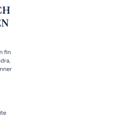
CH
EN
n fin
dra,
änner
h
ite