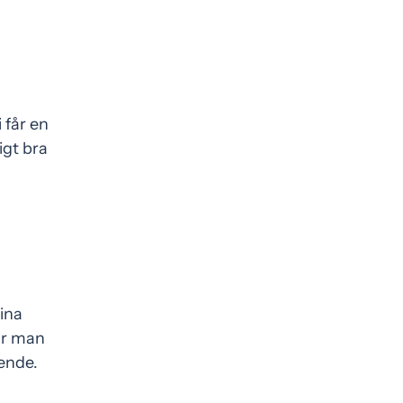
 får en
igt bra
ina
lir man
ende.