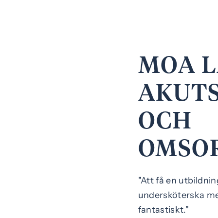
MOA L
AKUTS
OCH
OMSO
"Att få en utbildni
undersköterska men
fantastiskt."