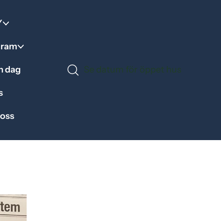
Y
gram
en dag
Se datum för öppet hus
s
 oss