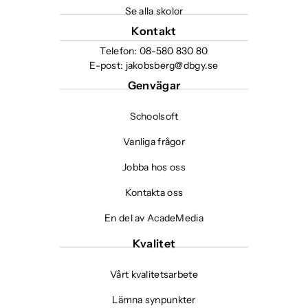
r
t
t
Se alla skolor
n
)
f
e
s
Kontakt
ö
r
t
Telefon:
08-580 830 80
n
)
e
E-post:
jakobsberg@dbgy.se
s
r
Genvägar
t
)
e
Schoolsoft
r
)
Vanliga frågor
Jobba hos oss
Kontakta oss
En del av AcadeMedia
Kvalitet
Vårt kvalitetsarbete
Lämna synpunkter