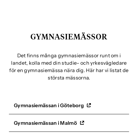
GYMNASIEMÄSSOR
Det finns många gymnasiemässor runt om i
landet, kolla med din studie- och yrkesvägledare
för en gymnasiemässa nära dig. Här har vi listat de
största mässorna.
Gymnasiemässan i Göteborg
(
ö
Gymnasiemässan i Malmö
p
(
p
ö