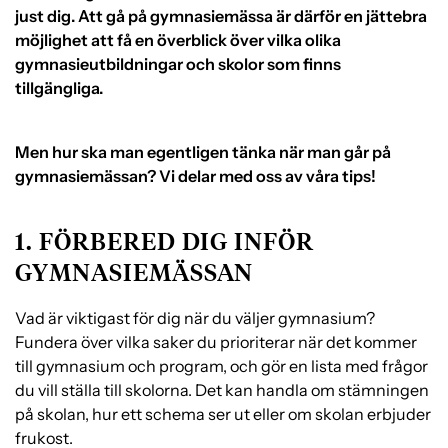
just dig. Att gå på gymnasiemässa är därför en jättebra
e
f
möjlighet att få en överblick över vilka olika
h
o
gymnasieutbildningar och skolor som finns
å
t
tillgängliga.
l
l
Men hur ska man egentligen tänka när man går på
gymnasiemässan? Vi delar med oss av våra tips!
1. FÖRBERED DIG INFÖR
GYMNASIEMÄSSAN
Vad är viktigast för dig när du väljer gymnasium?
Fundera över vilka saker du prioriterar när det kommer
till gymnasium och program, och gör en lista med frågor
du vill ställa till skolorna. Det kan handla om stämningen
på skolan, hur ett schema ser ut eller om skolan erbjuder
frukost.