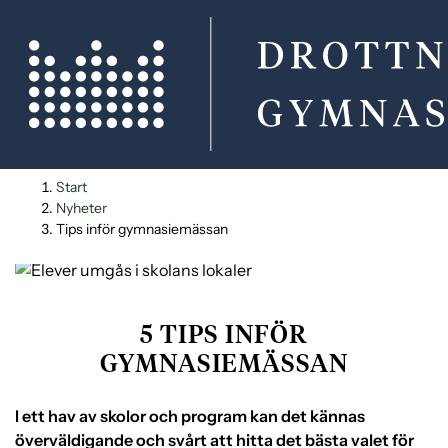
H
H
Start
o
o
Nyheter
p
p
Tips inför gymnasiemässan
p
p
a
a
t
t
i
i
5 TIPS INFÖR
l
l
GYMNASIEMÄSSAN
l
l
i
s
​​I ett hav av skolor och program kan det kännas
n
i
överväldigande och svårt att hitta det bästa valet för
n
d