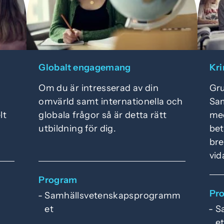
Globalt engagemang
Kri
Om du är intresserad av din
Gru
omvärld samt internationella och
Sa
lt
globala frågor så är detta rätt
med
utbildning för dig.
bet
bre
vid
Program
Pr
Samhällsvetenskapsprogramm
et
S
e