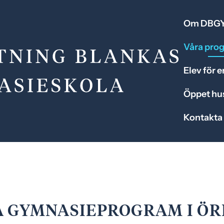
Om DBG
Våra pro
Elev för 
Öppet hu
Kontakta
 GYMNASIEPROGRAM I Ö