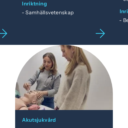
Inriktning
Inr
Samhällsvetenskap
B
Akutsjukvård