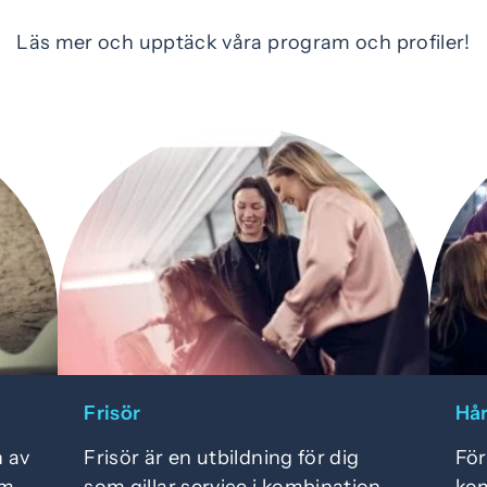
Läs mer och upptäck våra program och profiler!
Frisör
Hår
n av
Frisör är en utbildning för dig
För
om
som gillar service i kombination
kom