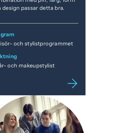
 design passar detta bra.
ogram
risör- och stylistprogrammet
iktning
år- och makeupstylist