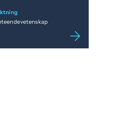
iktning
eteendevetenskap