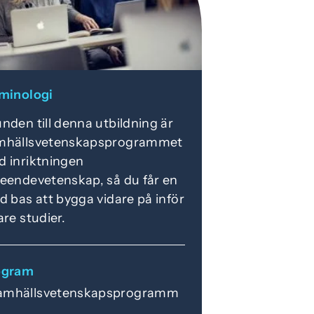
minologi
nden till denna utbildning är
mhällsvetenskapsprogrammet
 inriktningen
eendevetenskap, så du får en
d bas att bygga vidare på inför
are studier.
ogram
amhällsvetenskapsprogramm
t