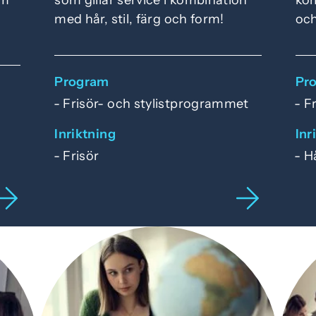
med hår, stil, färg och form!
och
.
Program
Pr
Frisör- och stylistprogrammet
F
t
Inriktning
Inr
Frisör
H