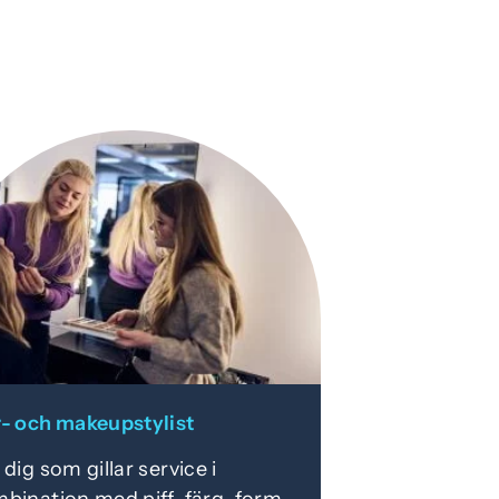
- och makeupstylist
 dig som gillar service i
bination med piff, färg, form