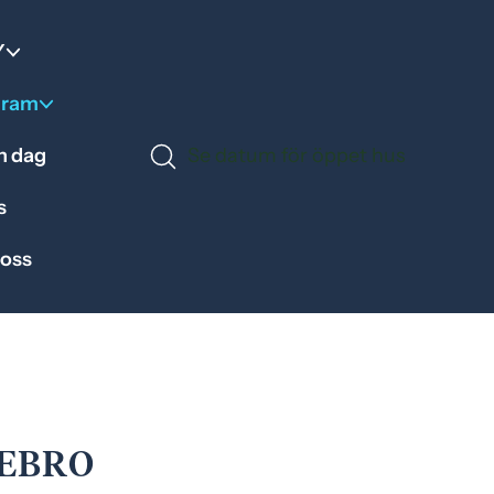
Y
gram
en dag
Se datum för öppet hus
s
 oss
REBRO