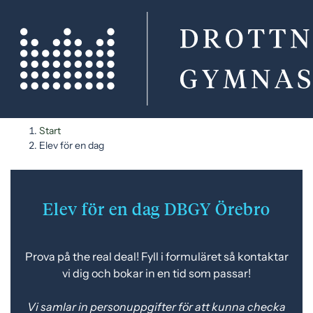
H
H
Start
o
o
Elev för en dag
p
p
p
p
a
a
Elev för en dag DBGY Örebro
t
t
i
i
l
l
Prova på the real deal! Fyll i formuläret så kontaktar
l
l
vi dig och bokar in en tid som passar!
i
s
n
i
Vi samlar in personuppgifter för att kunna checka
n
d