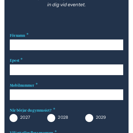
in dig vid eventet.
e
f
h
o
å
t
l
l
Förnamn
Epost
Mobilnummer
När börjar du gymnasiet?
2027
2028
2029