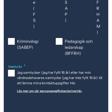
e
S
F
(
A
R
F
P
H
S
)
A
)
M
)
Kriminologi
Pedagogik och
(SABEP)
ledarskap
(BFFRH)
Samtycke
Jag samtycker (jag har fyllt 16 år) eller har min
vårdnadshavares samtycke (jag har inte fyllt 16 år) till
att lämna mina kontaktuppgifter här.
Läs mer om vår personuppgiftshantering här.