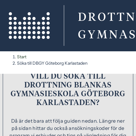
H
H
Start
o
o
Söka till DBGY Göteborg Karlastaden
p
p
VILL DU SÖKA TILL
p
p
a
a
DROTTNING BLANKAS
t
t
GYMNASIESKOLA GÖTEBORG
i
i
KARLASTADEN?
l
l
l
l
i
s
Då är det bara att följa guiden nedan. Längre ner
n
i
på sidan hittar du också ansökningskoder för de
n
d
program vi erbjuder och tips på vägledning för dig