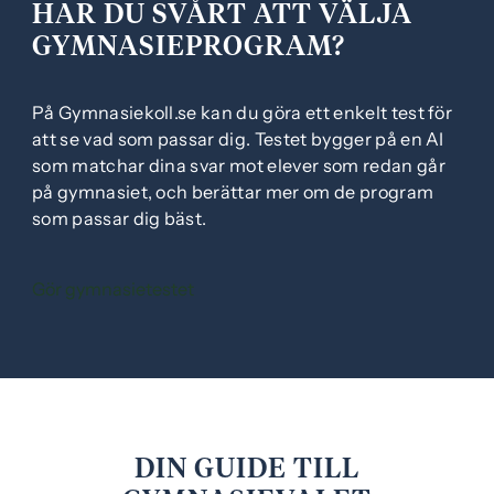
HAR DU SVÅRT ATT VÄLJA
GYMNASIEPROGRAM?
På Gymnasiekoll.se kan du göra ett enkelt test för
att se vad som passar dig. Testet bygger på en AI
som matchar dina svar mot elever som redan går
på gymnasiet, och berättar mer om de program
som passar dig bäst.
(
Gör gymnasietestet
ö
p
p
n
a
s
DIN GUIDE TILL
i