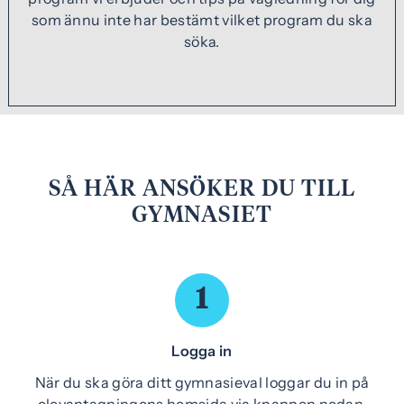
e
f
som ännu inte har bestämt vilket program du ska
h
o
söka.
å
t
l
l
SÅ HÄR ANSÖKER DU TILL
GYMNASIET
1
Logga in
När du ska göra ditt gymnasieval loggar du in på