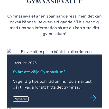
GYMNASIEVALET
n
y
t
Gymnasievalet är en spännande resa, men det kan
t
också kännas lite överväldigande. Vi hjälper dig
f
med tips och information så att du kan hitta rätt
ö
gymnasium!
n
s
t
e
r
1 februari 2026
)
Svårt att välja Gymnasium?
Vi ger dig tips och råd om hur du smartast
går tillväga för att hitta det gymnas...
Nyheter