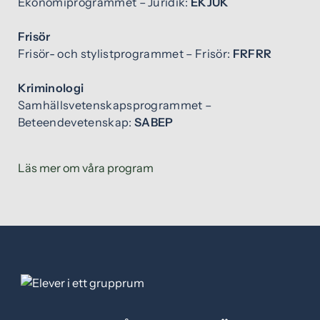
Ekonomiprogrammet – Juridik:
EKJUK
s
t
Frisör
e
Frisör- och stylistprogrammet – Frisör:
FRFRR
r
)
Kriminologi
Samhällsvetenskapsprogrammet –
Beteendevetenskap:
SABEP
Läs mer om våra program