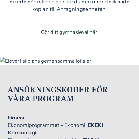
du inte går i skolan skickar du den undertecknade
kopian till Antagningsenheten.
(
Gör ditt gymnasieval här
ö
p
p
n
a
s
i
ANSÖKNINGSKODER FÖR
n
VÅRA PROGRAM
y
t
t
Finans
f
Ekonomiprogrammet – Ekonomi:
EKEKI
ö
Kriminologi
n