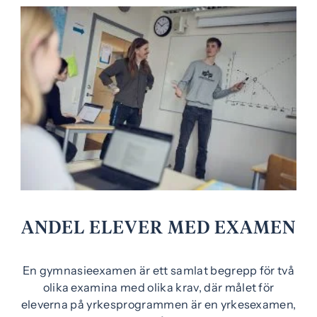
e
r
)
ANDEL ELEVER MED EXAMEN
En gymnasieexamen är ett samlat begrepp för två
olika examina med olika krav, där målet för
eleverna på yrkesprogrammen är en yrkesexamen,