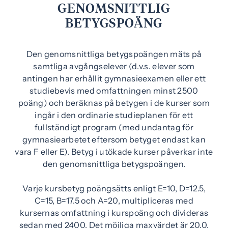
)
GENOMSNITTLIG
BETYGSPOÄNG
Den genomsnittliga betygspoängen mäts på
samtliga avgångselever (d.v.s. elever som
antingen har erhållit gymnasieexamen eller ett
studiebevis med omfattningen minst 2500
poäng) och beräknas på betygen i de kurser som
ingår i den ordinarie studieplanen för ett
fullständigt program (med undantag för
gymnasiearbetet eftersom betyget endast kan
vara F eller E). Betyg i utökade kurser påverkar inte
den genomsnittliga betygspoängen.
Varje kursbetyg poängsätts enligt E=10, D=12.5,
C=15, B=17.5 och A=20, multipliceras med
kursernas omfattning i kurspoäng och divideras
sedan med 2400. Det möjliga maxvärdet är 20.0.