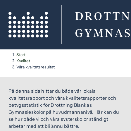
H
H
Start
o
o
Kvalitet
p
p
Våra kvalitetsresultat
VÅRA KVALITETSRESULTAT
p
p
a
a
t
t
På denna sida hittar du både vår lokala
i
i
kvalitetsrapport och våra kvalitetsrapporter och
l
l
betygsstatistik för Drottning Blankas
l
l
Gymnasieskolor på huvudmannanivå. Här kan du
i
s
se hur både vi och våra systerskolor ständigt
n
i
arbetar med att bli ännu bättre.
n
d