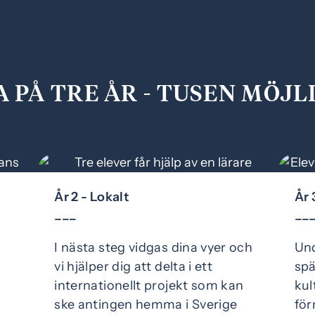
A PÅ TRE ÅR - TUSEN MÖJ
År 2 - Lokalt
År 
–––
––
I nästa steg vidgas dina vyer och
Und
vi hjälper dig att delta i ett
spä
internationellt projekt som kan
kul
ske antingen hemma i Sverige
för