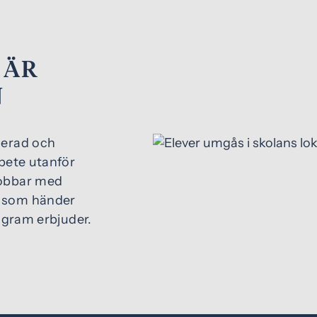
 ÄR
N
gerad och
rbete utanför
jobbar med
d som händer
rogram erbjuder.