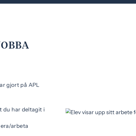
JOBBA
r gjort på APL
t du har deltagit i
dera/arbeta