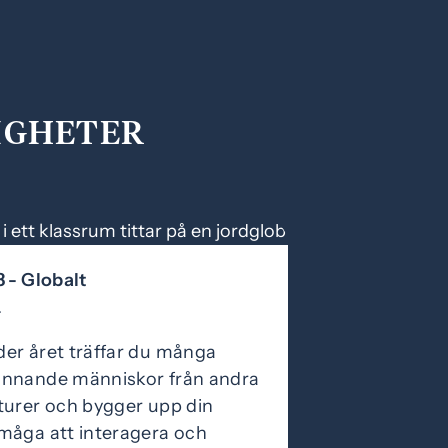
LIGHETER
3 - Globalt
–
er året träffar du många
nnande människor från andra
turer och bygger upp din
måga att interagera och