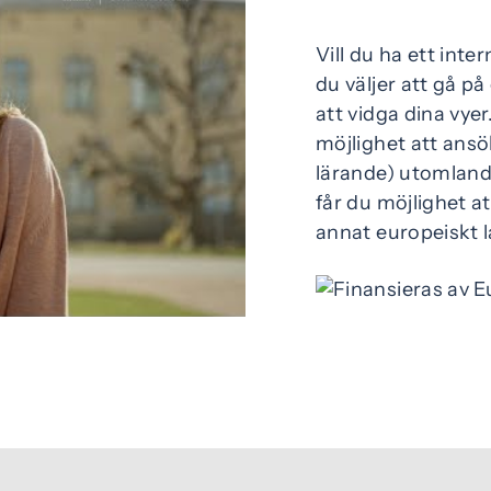
Vill du ha ett inte
du väljer att gå p
att vidga dina vye
möjlighet att ansö
eo
lärande) utomland
får du möjlighet at
annat europeiskt 