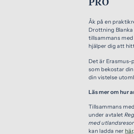
PRO
Åk på en praktik
Drottning Blanka
tillsammans med 
hjälper dig att hi
Det är Erasmus-p
som bekostar din
din vistelse utom
Läs mer om hur an
Tillsammans med 
under avtalet
Reg
med utlandsresor
kan ladda ner
här