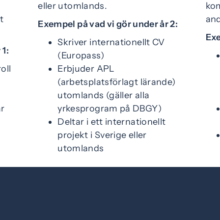
eller utomlands.
ko
t
and
Exempel på vad vi gör under år 2:
Exe
Skriver internationellt CV
 1:
(Europass)
oll
Erbjuder APL
(arbetsplatsförlagt lärande)
utomlands (gäller alla
är
yrkesprogram på DBGY)
Deltar i ett internationellt
projekt i Sverige eller
utomlands