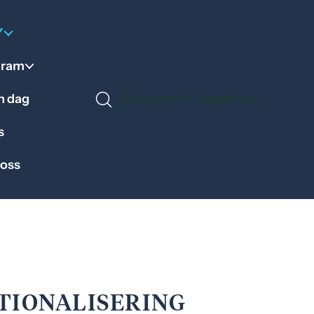
Y
gram
en dag
Se datum för öppet hus
s
 oss
TIONALISERING