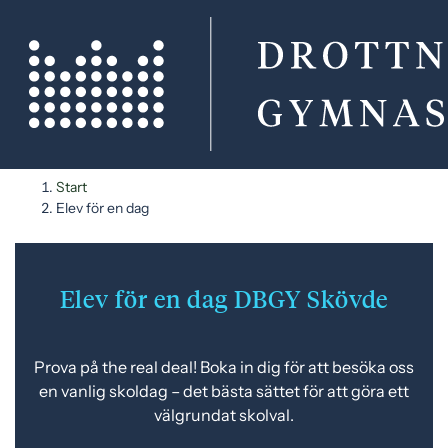
H
H
Start
o
o
Elev för en dag
p
p
p
p
a
a
Elev för en dag DBGY Skövde
t
t
i
i
l
l
Prova på the real deal! Boka in dig för att besöka oss
l
l
en vanlig skoldag – det bästa sättet för att göra ett
i
s
välgrundat skolval.
n
i
n
d