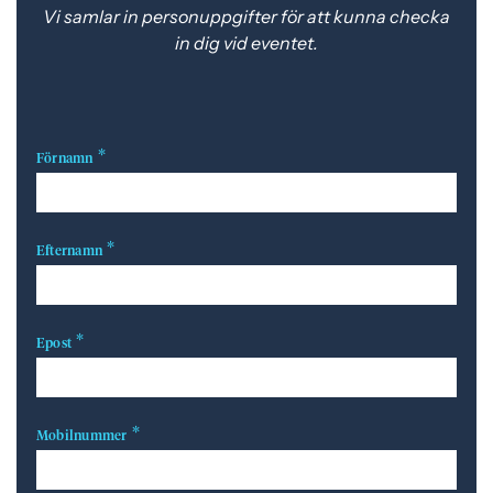
Vi samlar in personuppgifter för att kunna checka
e
f
in dig vid eventet.
h
o
å
t
l
l
Förnamn
Efternamn
Epost
Mobilnummer