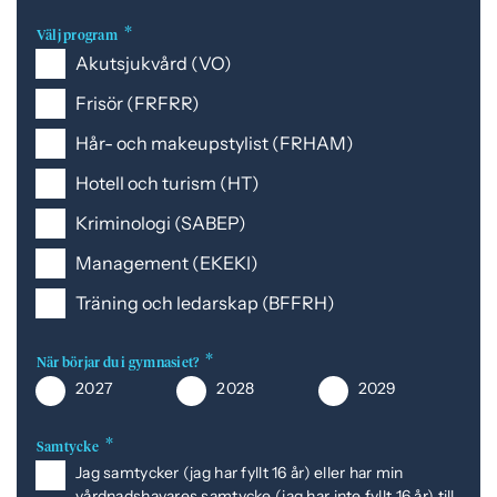
Välj program
Akutsjukvård (VO)
Frisör (FRFRR)
Hår- och makeupstylist (FRHAM)
Hotell och turism (HT)
Kriminologi (SABEP)
Management (EKEKI)
Träning och ledarskap (BFFRH)
När börjar du i gymnasiet?
2027
2028
2029
Samtycke
Jag samtycker (jag har fyllt 16 år) eller har min
vårdnadshavares samtycke (jag har inte fyllt 16 år) till