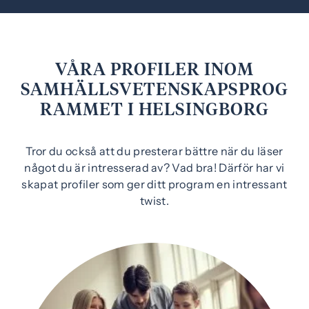
e
f
h
o
å
t
l
VÅRA PROFILER INOM
l
SAMHÄLLSVETENSKAPSPROG
RAMMET I HELSINGBORG
Tror du också att du presterar bättre när du läser
något du är intresserad av? Vad bra! Därför har vi
skapat profiler som ger ditt program en intressant
twist.