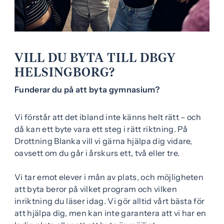
e
f
h
o
å
t
l
VILL DU BYTA TILL DBGY
l
HELSINGBORG?
Funderar du på att byta gymnasium?
Vi förstår att det ibland inte känns helt rätt – och
då kan ett byte vara ett steg i rätt riktning. På
Drottning Blanka vill vi gärna hjälpa dig vidare,
oavsett om du går i årskurs ett, två eller tre.
Vi tar emot elever i mån av plats, och möjligheten
att byta beror på vilket program och vilken
inriktning du läser idag. Vi gör alltid vårt bästa för
att hjälpa dig, men kan inte garantera att vi har en