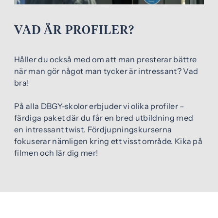
e
f
h
o
VAD ÄR PROFILER?
å
t
l
l
Håller du också med om att man presterar bättre
när man gör något man tycker är intressant? Vad
bra!
På alla DBGY-skolor erbjuder vi olika profiler –
färdiga paket där du får en bred utbildning med
en intressant twist. Fördjupningskurserna
fokuserar nämligen kring ett visst område. Kika på
filmen och lär dig mer!