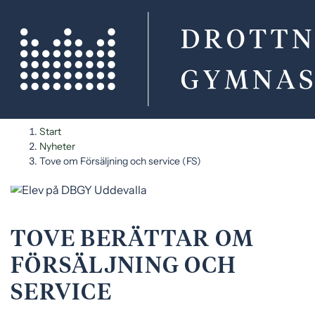
H
H
Start
o
o
Nyheter
p
p
Tove om Försäljning och service (FS)
p
p
a
a
t
t
i
i
TOVE BERÄTTAR OM
l
l
l
l
FÖRSÄLJNING OCH
i
s
SERVICE
n
i
n
d