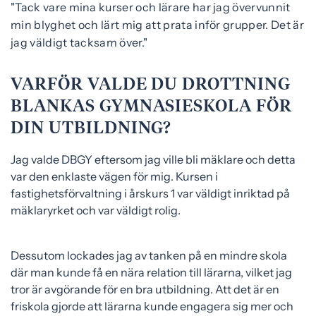
"Tack vare mina kurser och lärare har jag övervunnit
e
f
min blyghet och lärt mig att prata inför grupper. Det är
h
o
jag väldigt tacksam över."
å
t
l
l
VARFÖR VALDE DU DROTTNING
BLANKAS GYMNASIESKOLA FÖR
DIN UTBILDNING?
Jag valde DBGY eftersom jag ville bli mäklare och detta
var den enklaste vägen för mig. Kursen i
fastighetsförvaltning i årskurs 1 var väldigt inriktad på
mäklaryrket och var väldigt rolig.
Dessutom lockades jag av tanken på en mindre skola
där man kunde få en nära relation till lärarna, vilket jag
tror är avgörande för en bra utbildning. Att det är en
friskola gjorde att lärarna kunde engagera sig mer och