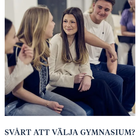
e
f
h
o
å
t
l
l
SVÅRT ATT VÄLJA GYMNASIUM?