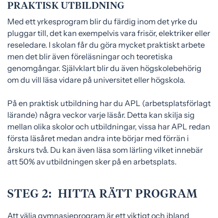
PRAKTISK UTBILDNING
Med ett yrkesprogram blir du färdig inom det yrke du
pluggar till, det kan exempelvis vara frisör, elektriker eller
reseledare. I skolan får du göra mycket praktiskt arbete
men det blir även föreläsningar och teoretiska
genomgångar. Självklart blir du även högskolebehörig
om du vill läsa vidare på universitet eller högskola.
På en praktisk utbildning har du APL (arbetsplatsförlagt
lärande) några veckor varje läsår. Detta kan skilja sig
mellan olika skolor och utbildningar, vissa har APL redan
första läsåret medan andra inte börjar med förrän i
årskurs två. Du kan även läsa som lärling vilket innebär
att 50% av utbildningen sker på en arbetsplats.
STEG 2: HITTA RÄTT PROGRAM
Att välja gymnasieprogram är ett viktigt och ibland