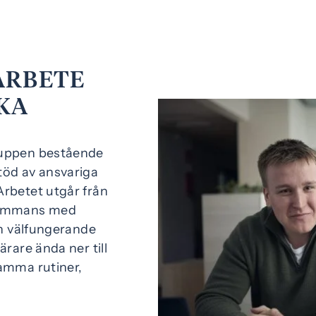
ARBETE
KA
ruppen bestående
töd av ansvariga
Arbetet utgår från
lsammans med
en välfungerande
rare ända ner till
amma rutiner,