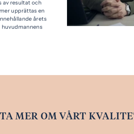
s av resultat och
mer upprättas en
innehållande årets
 i huvudmannens
ETA MER OM VÅRT KVALIT