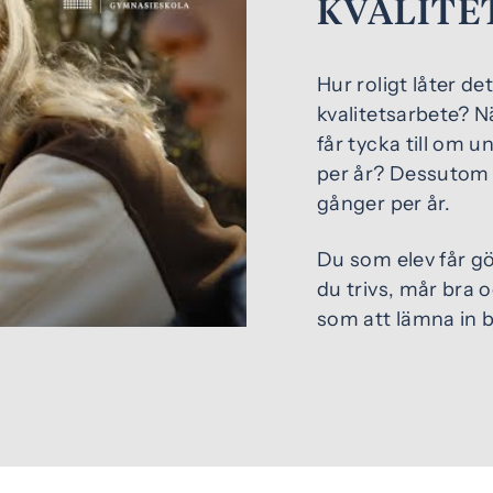
KVALITE
Hur roligt låter d
kvalitetsarbete? N
får tycka till om 
eo
per år? Dessutom f
gånger per år.
Du som elev får gör
du trivs, mår bra 
som att lämna in bi