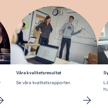
Våra kvalitetsresultat
S
v
Se våra kvalitetsrapporter.
Lä
h