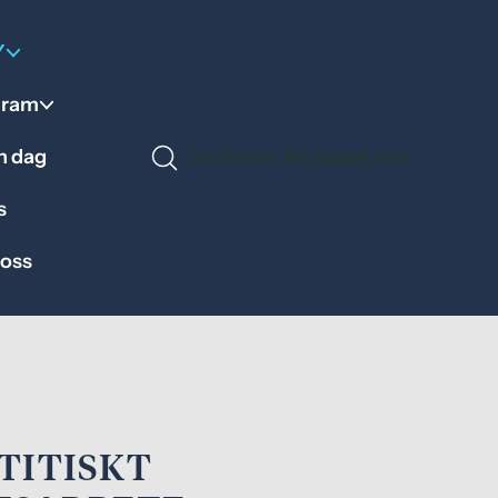
Y
gram
en dag
Se datum för öppet hus
s
 oss
TITISKT