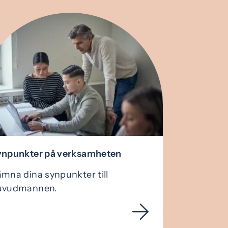
ynpunkter på verksamheten
mna dina synpunkter till
uvudmannen.