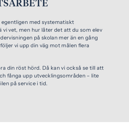
TSARBETE
et egentligen med systematiskt
ä vi vet, men hur låter det att du som elev
undervisningen på skolan mer än en gång
öljer vi upp din väg mot målen flera
a din röst hörd. Då kan vi också se till att
och fånga upp utvecklingsområden – lite
len på service i tid.