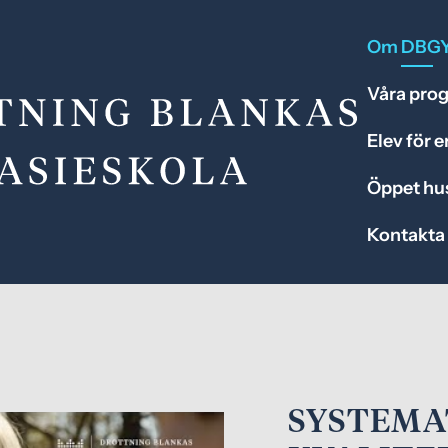
Om DBG
Våra pro
Elev för 
Öppet hu
Kontakta
SYSTEMA