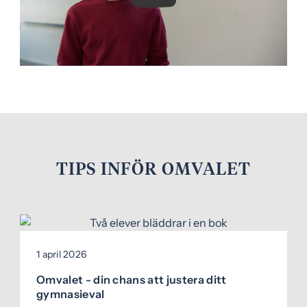
y
t
t
f
ö
n
s
t
e
r
TIPS INFÖR OMVALET
)
1 april 2026
Omvalet - din chans att justera ditt
gymnasieval