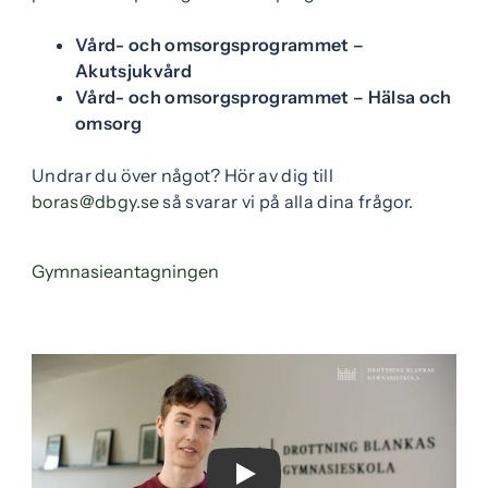
e
f
Vård- och omsorgsprogrammet –
h
o
Akutsjukvård
å
t
Vård- och omsorgsprogrammet – Hälsa och
l
omsorg
l
Undrar du över något? Hör av dig till
boras@dbgy.se
så svarar vi på alla dina frågor.
(
Gymnasieantagningen
ö
p
p
n
a
s
i
n
Play Video