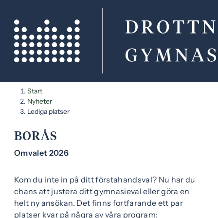
H
H
Start
o
o
Nyheter
p
p
Lediga platser
LEDIGA PLATSER PÅ DBGY
p
p
a
a
BORÅS
t
t
Omvalet 2026
i
i
l
l
Kom du inte in på ditt förstahandsval? Nu har du
l
l
chans att justera ditt gymnasieval eller göra en
i
s
helt ny ansökan. Det finns fortfarande ett par
n
i
platser kvar på några av våra program:
n
d