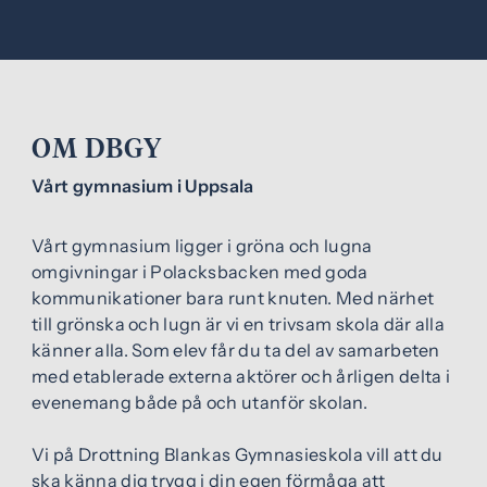
e
f
h
o
å
t
l
l
OM DBGY
Vårt gymnasium i Uppsala
Vårt gymnasium ligger i gröna och lugna
omgivningar i Polacksbacken med goda
kommunikationer bara runt knuten. Med närhet
till grönska och lugn är vi en trivsam skola där alla
känner alla. Som elev får du ta del av samarbeten
med etablerade externa aktörer och årligen delta i
evenemang både på och utanför skolan.
Vi på Drottning Blankas Gymnasieskola vill att du
ska känna dig trygg i din egen förmåga att