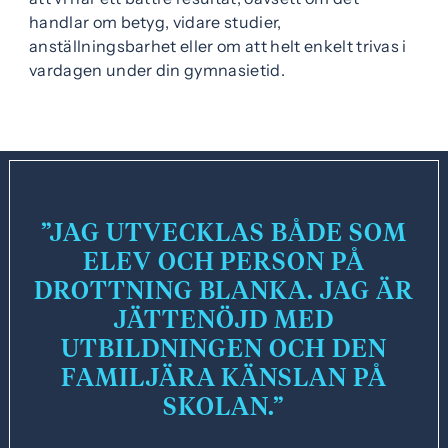
handlar om betyg, vidare studier,
anställningsbarhet eller om att helt enkelt trivas i
vardagen under din gymnasietid.
JAG UTVECKLAS BÅDE SOM
ELEV OCH PERSON PÅ
DROTTNING BLANKA. JAG ÄR
JÄTTENÖJD MED
UTBILDNINGEN OCH DEN
FAMILJÄRA KÄNSLAN PÅ
SKOLAN.