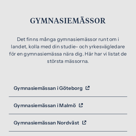
GYMNASIEMÄSSOR
Det finns många gymnasiemässor runt om i
landet, kolla med din studie- och yrkesvägledare
för en gymnasiemässa nära dig. Här har vi listat de
största mässorna.
Gymnasiemässan i Göteborg
(
ö
Gymnasiemässan i Malmö
p
(
p
ö
n
Gymnasiemässan Nordväst
p
(
a
p
ö
s