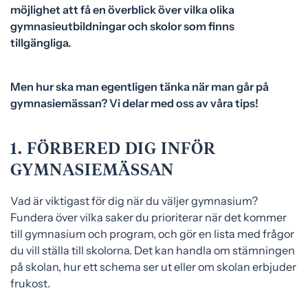
möjlighet att få en överblick över vilka olika
e
f
gymnasieutbildningar och skolor som finns
h
o
tillgängliga.
å
t
l
l
Men hur ska man egentligen tänka när man går på
gymnasiemässan? Vi delar med oss av våra tips!
1. FÖRBERED DIG INFÖR
GYMNASIEMÄSSAN
Vad är viktigast för dig när du väljer gymnasium?
Fundera över vilka saker du prioriterar när det kommer
till gymnasium och program, och gör en lista med frågor
du vill ställa till skolorna. Det kan handla om stämningen
på skolan, hur ett schema ser ut eller om skolan erbjuder
frukost.