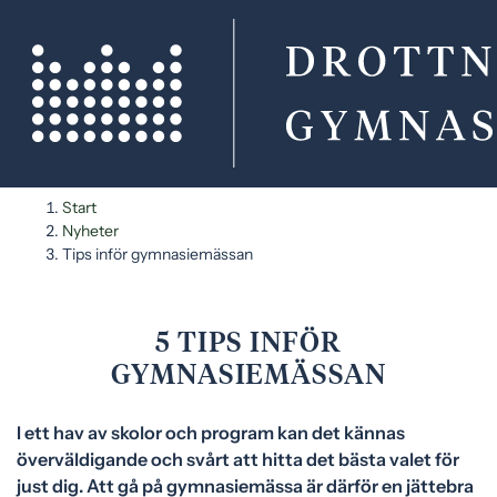
H
H
Start
o
o
Nyheter
p
p
Tips inför gymnasiemässan
p
p
a
a
t
t
5 TIPS INFÖR
i
i
GYMNASIEMÄSSAN
l
l
l
l
​​I ett hav av skolor och program kan det kännas
i
s
överväldigande och svårt att hitta det bästa valet för
n
i
just dig. Att gå på gymnasiemässa är därför en jättebra
n
d