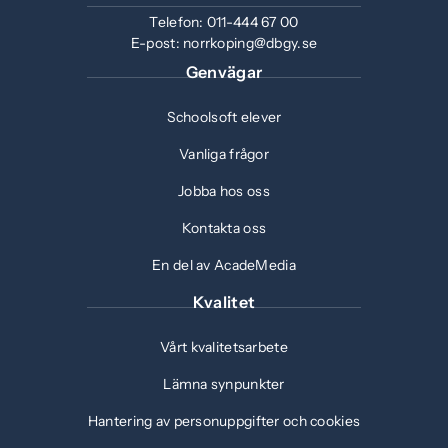
ö
r
t
Telefon:
011-444 67 00
n
)
e
E-post:
norrkoping@dbgy.se
s
r
Genvägar
t
)
e
Schoolsoft elever
r
)
Vanliga frågor
Jobba hos oss
Kontakta oss
En del av AcadeMedia
Kvalitet
Vårt kvalitetsarbete
Lämna synpunkter
Hantering av personuppgifter och cookies