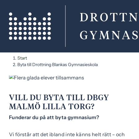
H
H
Start
o
o
Byta till Drottning Blankas Gymnasieskola
p
p
p
p
a
a
t
t
VILL DU BYTA TILL DBGY
i
i
MALMÖ LILLA TORG?
l
l
l
l
Funderar du på att byta gymnasium?
i
s
n
i
Vi förstår att det ibland inte känns helt rätt – och
n
d