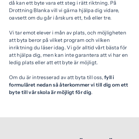
då kan ett byte vara ett steg i rätt riktning. På
e
f
Drottning Blanka vill vi gärna hjälpa dig vidare,
h
o
oavsett om du går i årskurs ett, två eller tre.
å
t
l
Vi tar emot elever i mån av plats, och möjligheten
l
att byta beror på vilket program och vilken
inriktning du läser idag. Vi gör alltid vårt bästa för
att hjälpa dig, men kan inte garantera att vi har en
ledig plats eller att ett byte är möjligt.
Om du är intresserad av att byta till oss,
fyll i
formuläret nedan så återkommer vi till dig om ett
byte till vår skola är möjligt för dig
.