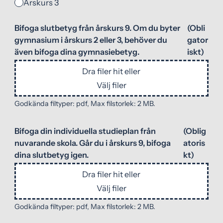
Årskurs 3
Bifoga slutbetyg från årskurs 9. Om du byter
(Obli
gymnasium i årskurs 2 eller 3, behöver du
gator
även bifoga dina gymnasiebetyg.
iskt)
Dra filer hit eller
Välj filer
Godkända filtyper: pdf, Max filstorlek: 2 MB.
Bifoga din individuella studieplan från
(Oblig
nuvarande skola. Går du i årskurs 9, bifoga
atoris
dina slutbetyg igen.
kt)
Dra filer hit eller
Välj filer
Godkända filtyper: pdf, Max filstorlek: 2 MB.