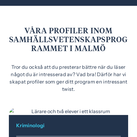
e
f
h
o
å
t
l
VÅRA PROFILER INOM
l
SAMHÄLLSVETENSKAPSPROG
RAMMET I MALMÖ
Tror du också att du presterar bättre när du läser
något du är intresserad av? Vad bra! Därför har vi
skapat profiler som ger ditt program en intressant
twist.
Kriminologi