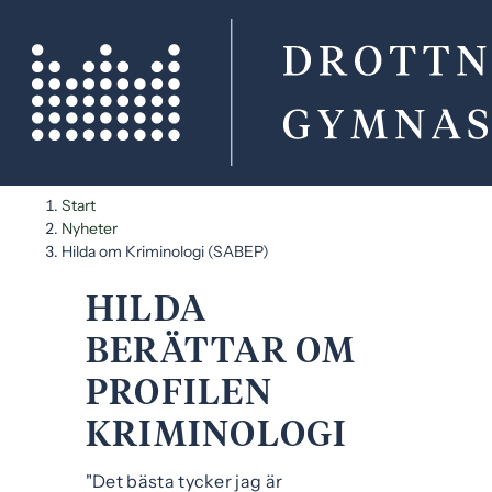
H
H
Start
o
o
Nyheter
p
p
Hilda om Kriminologi (SABEP)
p
p
a
a
HILDA
t
t
BERÄTTAR OM
i
i
l
l
PROFILEN
l
l
KRIMINOLOGI
i
s
n
i
"Det bästa tycker jag är
n
d