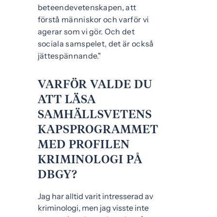
beteendevetenskapen, att
e
f
förstå människor och varför vi
h
o
agerar som vi gör. Och det
å
t
sociala samspelet, det är också
l
jättespännande."
l
VARFÖR VALDE DU
ATT LÄSA
SAMHÄLLSVETENS
KAPSPROGRAMMET
MED PROFILEN
KRIMINOLOGI PÅ
DBGY?
Jag har alltid varit intresserad av
kriminologi, men jag visste inte