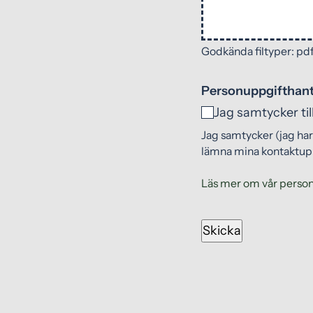
Godkända filtyper: pdf,
Personuppgifthant
Jag samtycker ti
Jag samtycker (jag har f
lämna mina kontaktupp
Läs mer om vår person