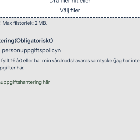
Dra filer hit eller
Välj filer
 Max filstorlek: 2 MB.
ering
(Obligatoriskt)
ll personuppgiftspolicyn
yllt 16 år) eller har min vårdnadshavares samtycke (jag har inte fyl
gifter här.
uppgiftshantering här.