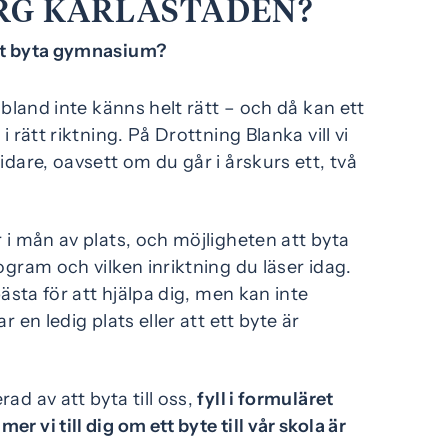
RG KARLASTADEN?
tt byta gymnasium?
 ibland inte känns helt rätt – och då kan ett
i rätt riktning. På Drottning Blanka vill vi
idare, oavsett om du går i årskurs ett, två
r i mån av plats, och möjligheten att byta
ogram och vilken inriktning du läser idag.
 bästa för att hjälpa dig, men kan inte
r en ledig plats eller att ett byte är
ad av att byta till oss,
fyll i formuläret
r vi till dig om ett byte till vår skola är