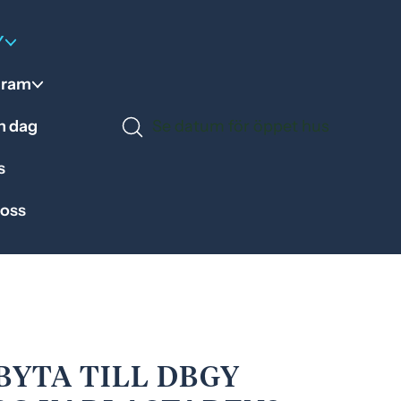
Y
gram
en dag
Se datum för öppet hus
s
 oss
 BYTA TILL DBGY