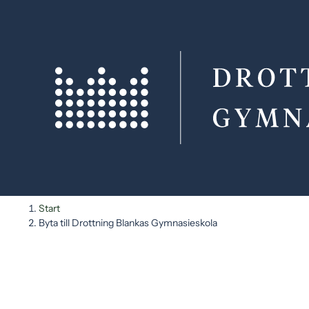
H
H
Start
o
o
Byta till Drottning Blankas Gymnasieskola
p
p
p
p
a
a
t
t