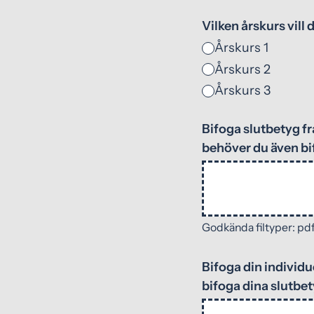
Vilken årskurs vill d
Årskurs 1
Årskurs 2
Årskurs 3
Bifoga slutbetyg fr
behöver du även b
Godkända filtyper: pdf,
Bifoga din individu
bifoga dina slutbet