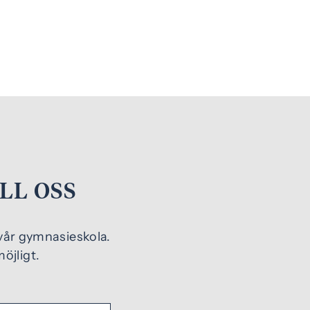
LL OSS
l vår gymnasieskola.
öjligt.