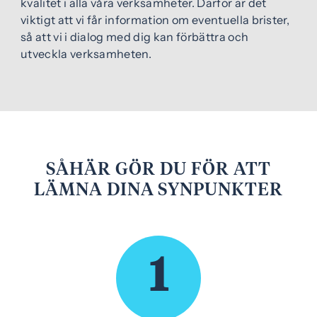
kvalitet i alla våra verksamheter. Därför är det
e
f
viktigt att vi får information om eventuella brister,
h
o
så att vi i dialog med dig kan förbättra och
å
t
utveckla verksamheten.
l
l
SÅHÄR GÖR DU FÖR ATT
LÄMNA DINA SYNPUNKTER
1