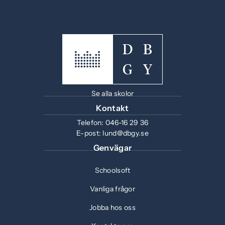
n
a
s
i
n
y
t
t
Se alla skolor
f
Kontakt
ö
Telefon:
046-16 29 36
n
E-post:
lund@dbgy.se
s
Genvägar
t
e
Schoolsoft
r
)
Vanliga frågor
Jobba hos oss