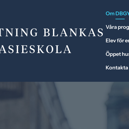
Om DBG
Våra pro
Elev för 
Öppet hu
Kontakta