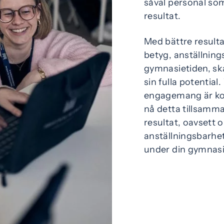
såväl personal som
resultat.
Med bättre resulta
betyg, anställning
gymnasietiden, ska
sin fulla potential
engagemang är kopp
nå detta tillsamman
resultat, oavsett 
anställningsbarhet 
under din gymnasi