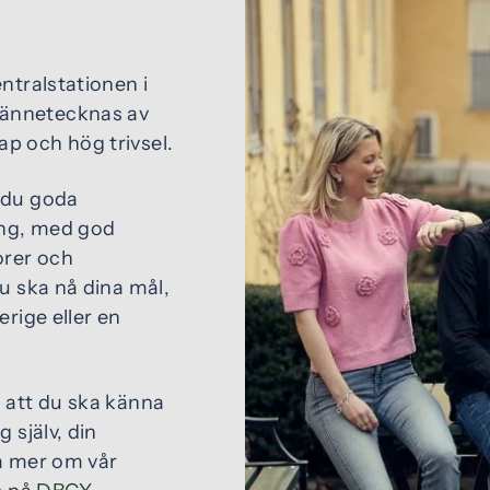
ntralstationen i
kännetecknas av
p och hög trivsel.
 du goda
ling, med god
orer och
du ska nå dina mål,
erige eller en
l att du ska känna
 själv, din
ta mer om vår