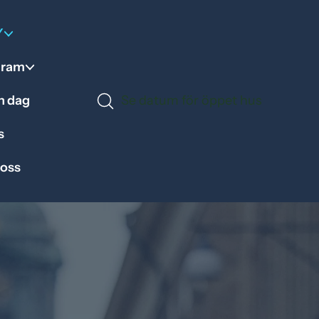
Y
gram
en dag
Se datum för öppet hus
s
 oss