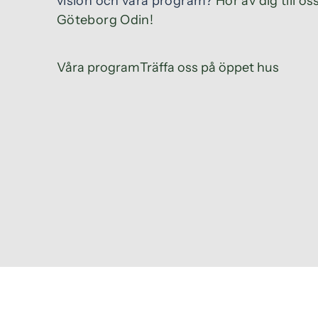
vision och våra program?
Hör av dig till 
Göteborg Odin!
Våra program
Träffa oss på öppet hus