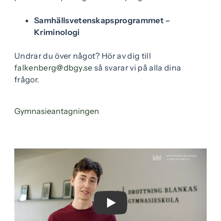
e
f
Samhällsvetenskapsprogrammet –
h
o
Kriminologi
å
t
l
Undrar du över något? Hör av dig till
l
(
falkenberg@dbgy.se
så svarar vi på alla dina
ö
frågor.
p
p
(
Gymnasieantagningen
n
ö
a
p
s
p
i
n
n
a
y
s
t
i
t
n
Play Video
f
y
ö