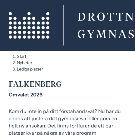
H
H
Start
o
o
Nyheter
p
p
Lediga platser
LEDIGA PLATSER PÅ DBGY
p
p
a
a
FALKENBERG
t
t
Omvalet 2026
i
i
l
l
Kom du inte in på ditt förstahandsval? Nu har du
l
l
chans att justera ditt gymnasieval eller göra en
i
s
helt ny ansökan. Det finns fortfarande ett par
n
i
platser kvar på några av våra program:
n
d