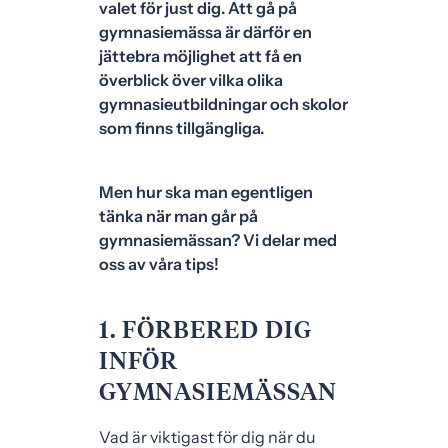
valet för just dig. Att gå på
e
f
gymnasiemässa är därför en
h
o
jättebra möjlighet att få en
å
t
överblick över vilka olika
l
gymnasieutbildningar och skolor
l
som finns tillgängliga.
Men hur ska man egentligen
tänka när man går på
gymnasiemässan? Vi delar med
oss av våra tips!
1. FÖRBERED DIG
INFÖR
GYMNASIEMÄSSAN
Vad är viktigast för dig när du