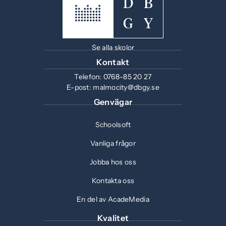
t
s
n
ö
r
t
t
y
n
)
f
e
t
s
ö
r
t
t
Se alla skolor
n
)
f
e
s
Kontakt
ö
r
t
Telefon:
0768-85 20 27
n
)
e
E-post:
malmocity@dbgy.se
s
r
Genvägar
t
)
e
Schoolsoft
r
)
Vanliga frågor
Jobba hos oss
Kontakta oss
En del av AcadeMedia
Kvalitet