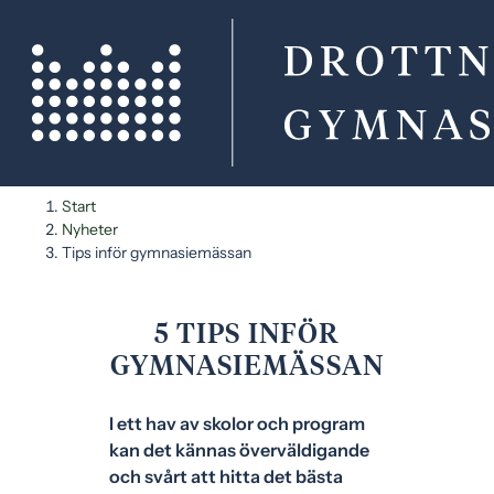
H
H
Start
o
o
Nyheter
p
p
Tips inför gymnasiemässan
p
p
a
a
t
t
5 TIPS INFÖR
i
i
GYMNASIEMÄSSAN
l
l
l
l
​​I ett hav av skolor och program
i
s
kan det kännas överväldigande
n
i
och svårt att hitta det bästa
n
d