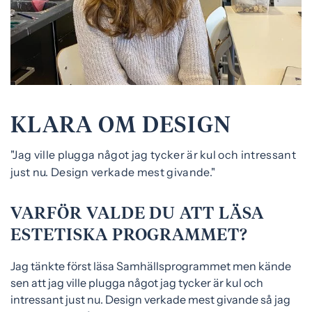
e
f
h
o
å
t
l
l
KLARA OM DESIGN
"Jag ville plugga något jag tycker är kul och intressant
just nu. Design verkade mest givande."
VARFÖR VALDE DU ATT LÄSA
ESTETISKA PROGRAMMET?
Jag tänkte först läsa Samhällsprogrammet men kände
sen att jag ville plugga något jag tycker är kul och
intressant just nu. Design verkade mest givande så jag